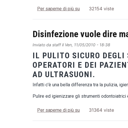
Le vasche di lavaggio 
32154 viste
Per saperne di più su
Disinfezione vuole dire m
Inviato da
staff
il
Ven, 11/05/2010 - 18:38
IL PULITO SICURO DEGLI
OPERATORI E DEI PAZIEN
AD ULTRASUONI.
Infatti c'è una bella differenza tra la pulizia, igi
Pulire ed igienizzare gli strumenti odontoiatrici
Disinfezione vuole dire
31364 viste
Per saperne di più su