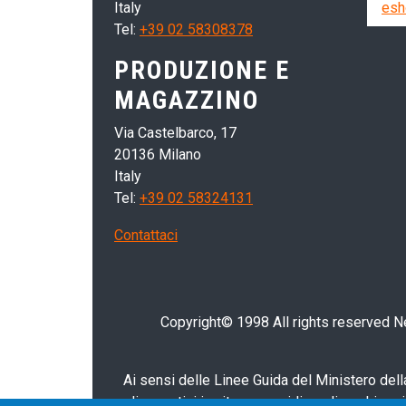
Italy
esh
Tel:
+39 02 58308378
PRODUZIONE E
MAGAZZINO
Via Castelbarco, 17
20136 Milano
Italy
Tel:
+39 02 58324131
Contattaci
Copyright© 1998 All rights reserved Nei
Ai sensi delle Linee Guida del Ministero della
diagnostici in vitro e presidi medico-chirurg