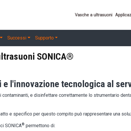
Important links
Vasche a ultrasuoni
Applicaz
Successi
Supporto
 ultrasuoni SONICA®
i e l'innovazione tecnologica al ser
i contaminanti, e disinfettare correttamente lo strumentario denta
tto e specifico per questo compito può rappresentare una soluz
®
trici SONICA
permettono di: