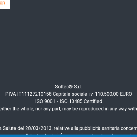
op
Soltec® S.r.l.
P.IVA IT11127210158 Capitale sociale i.v. 110.500,00 EURO
ISO 9001 - ISO 13485 Certified
ther the whole, nor any part, may be reproduced in any way witho
 Salute del 28/03/2013, relative alla pubblicità sanitaria concer
ici, si avvisa l'utente che le informazioni contenute nel presente 