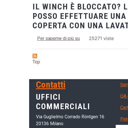
IL WINCH È BLOCCATO? 
POSSO EFFETTUARE UNA
COPERTA CON UNA LAVAT
Tecniche di lavaggio del
25271 viste
Per saperne di più su
Top
Ser
Contatti
Ser
UFFICI
QA 
COMMERCIALI
Cert
Via Guglielmo Corrado Röntgen 16
Per
20136 Milano