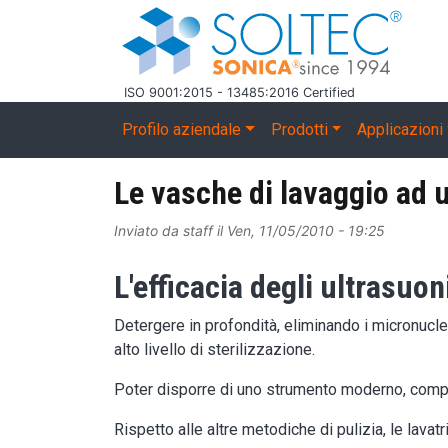
Salta al contenuto principale
ISO 9001:2015 - 13485:2016 Certified
Main navigation
Profilo aziendale
Prodotti
Applicazioni
Le vasche di lavaggio ad
Inviato da
staff
il
Ven, 11/05/2010 - 19:25
L'efficacia degli ultrasuon
Detergere in profondità, eliminando i micronucle
alto livello di sterilizzazione.
Poter disporre di uno strumento moderno, compa
Rispetto alle altre metodiche di pulizia, le lava