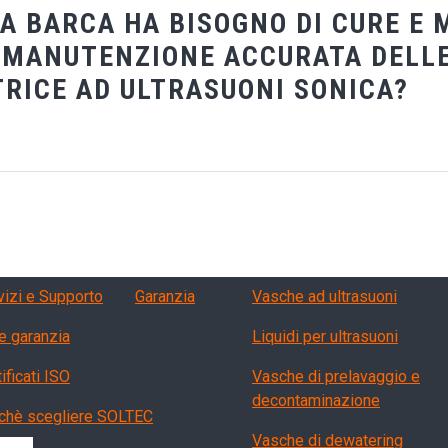
LA BARCA HA BISOGNO DI CURE 
 MANUTENZIONE ACCURATA DELLE
RICE AD ULTRASUONI SONICA?
le attrezzature di coperta con una lavatrice ad ultrasuoni SONICA
vizi, garanzia, QA
Products
vizi e Supporto
Garanzia
Vasche ad ultrasuoni
e garanzia
Liquidi per ultrasuoni
ificati ISO
Vasche di prelavaggio e
decontaminazione
chè scegliere SOLTEC
Vasche di dewatering