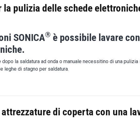
r la pulizia delle schede elettronic
®
suoni SONICA
è possibile lavare con
oniche.
po la saldatura ad onda o manuale necessitino di una pulizia in 
le leghe di stagno per saldatura.
er la pulizia delle schede elettroniche PCB
 attrezzature di coperta con una la