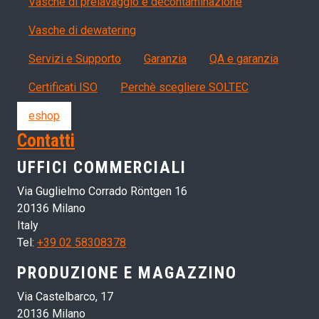
Vasche di prelavaggio e decontaminazione
Vasche di dewatering
Servizi, garanzia, QA
Servizi e Supporto
Garanzia
QA e garanzia
Certificati ISO
Perchè scegliere SOLTEC
eshop
Contatti
UFFICI COMMERCIALI
Via Guglielmo Corrado Röntgen 16
20136 Milano
Italy
Tel:
+39 02 58308378
PRODUZIONE E MAGAZZINO
Via Castelbarco, 17
20136 Milano