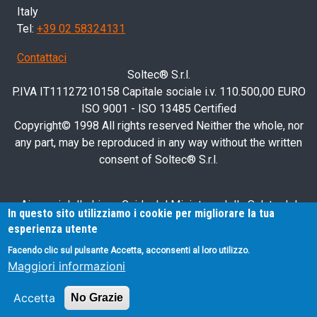
Italy
Tel:
+39 02 58324131
Contattaci
Soltec® S.r.l.
P.IVA IT11127210158 Capitale sociale i.v. 110.500,00 EURO
ISO 9001 - ISO 13485 Certified
Copyright© 1998 All rights reserved Neither the whole, nor
any part, may be reproduced in any way without the written
consent of Soltec® S.r.l.
Ai sensi delle Linee Guida del Ministero della Salute del
In questo sito utilizziamo i cookie per migliorare la tua
28/03/2013, relative alla pubblicità sanitaria concernente i
esperienza utente
dispositivi medici, dispositivi medico-diagnostici in vitro e
Facendo clic sul pulsante Accetta, acconsenti al loro utilizzo.
presidi medico-chirurgici, si avvisa l'utente che le
Maggiori informazioni
informazioni contenute nel presente sito Internet sono
esclusivamente rivolte agli operatori professionali.
Accetta
No Grazie