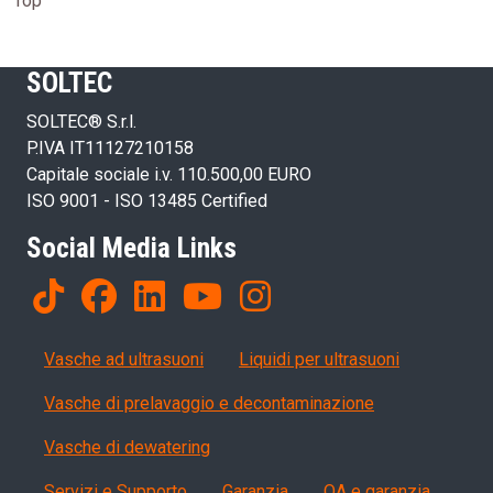
Top
SOLTEC
SOLTEC® S.r.l.
P.IVA IT11127210158
Capitale sociale i.v. 110.500,00 EURO
ISO 9001 - ISO 13485 Certified
Social Media Links
Products
Vasche ad ultrasuoni
Liquidi per ultrasuoni
Vasche di prelavaggio e decontaminazione
Vasche di dewatering
Servizi, garanzia, QA
Servizi e Supporto
Garanzia
QA e garanzia