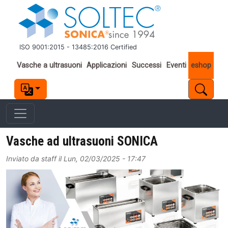
Salta al contenuto principale
ISO 9001:2015 - 13485:2016 Certified
Important links
Vasche a ultrasuoni
Applicazioni
Successi
Eventi
eshop
Vasche ad ultrasuoni SONICA
Inviato da
staff
il
Lun, 02/03/2025 - 17:47
Image