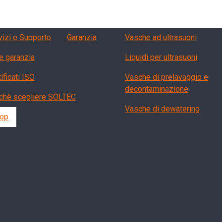
vizi, garanzia, QA
Products
vizi e Supporto
Garanzia
Vasche ad ultrasuoni
e garanzia
Liquidi per ultrasuoni
ificati ISO
Vasche di prelavaggio e
decontaminazione
chè scegliere SOLTEC
Vasche di dewatering
op