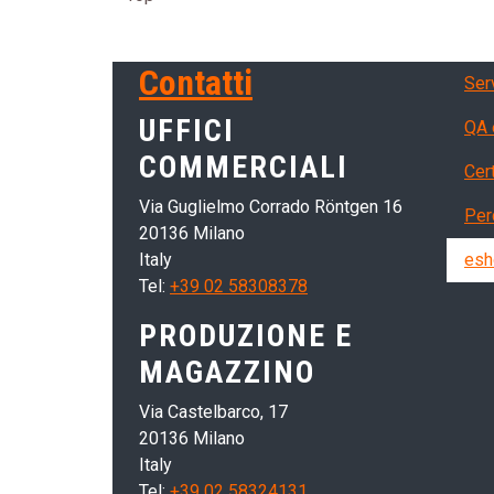
Ser
Contatti
Ser
UFFICI
QA 
COMMERCIALI
Cert
Via Guglielmo Corrado Röntgen 16
Per
20136 Milano
Italy
esh
Tel:
+39 02 58308378
PRODUZIONE E
MAGAZZINO
Via Castelbarco, 17
20136 Milano
Italy
Tel:
+39 02 58324131