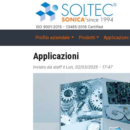
Salta al contenuto principale
ISO 9001:2015 - 13485:2016 Certified
Main navigation
Profilo aziendale
Prodotti
Applicazioni
Applicazioni
Inviato da
staff
il
Lun, 02/03/2025 - 17:47
Image