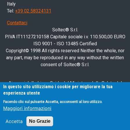
Italy
Tel:
+39 02 58324131
Contattaci
Soltec® S.r.l.
P.IVA IT11127210158 Capitale sociale i.v. 110.500,00 EURO
ISO 9001 - ISO 13485 Certified
Copyright© 1998 All rights reserved Neither the whole, nor
any part, may be reproduced in any way without the written
consent of Soltec® S.r.l.
Ai sensi delle Linee Guida del Ministero della Salute del
In questo sito utilizziamo i cookie per migliorare la tua
28/03/2013, relative alla pubblicità sanitaria concernente i
esperienza utente
dispositivi medici, dispositivi medico-diagnostici in vitro e
Facendo clic sul pulsante Accetta, acconsenti al loro utilizzo.
presidi medico-chirurgici, si avvisa l'utente che le
Maggiori informazioni
informazioni contenute nel presente sito Internet sono
esclusivamente rivolte agli operatori professionali.
Accetta
No Grazie