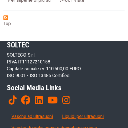
Per saperne di più su
Top
SOLTEC
SOLTEC® S.r.l.
P.IVA IT11127210158
Capitale sociale i.v. 110.500,00 EURO
ISO 9001 - ISO 13485 Certified
Social Media Links
Products
Vasche ad ultrasuoni
Liquidi per ultrasuoni
Vasche di prelavaggio e decontaminazione