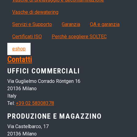
Vasche di dewatering
Servizi, garanzia, QA
Servizi e Supporto
Garanzia
QA e garanzia
Certificati ISO
Perchè scegliere SOLTEC
eshop
Contatti
UFFICI COMMERCIALI
Via Guglielmo Corrado Röntgen 16
20136 Milano
Italy
Tel:
+39 02 58308378
PRODUZIONE E MAGAZZINO
Via Castelbarco, 17
20136 Milano