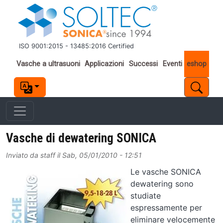
Salta al contenuto principale
ISO 9001:2015 - 13485:2016 Certified
Important links
Vasche a ultrasuoni
Applicazioni
Successi
Eventi
eshop
Vasche di dewatering SONICA
Inviato da
staff
il
Sab, 05/01/2010 - 12:51
Image
Le vasche SONICA
dewatering sono
studiate
espressamente per
eliminare velocemente