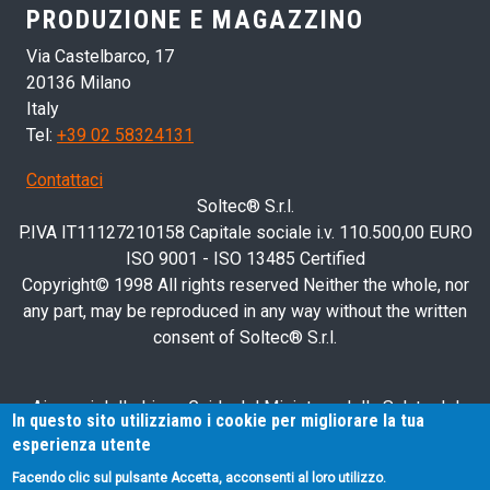
PRODUZIONE E MAGAZZINO
Via Castelbarco, 17
20136 Milano
Italy
Tel:
+39 02 58324131
Contattaci
Soltec® S.r.l.
P.IVA IT11127210158 Capitale sociale i.v. 110.500,00 EURO
ISO 9001 - ISO 13485 Certified
Copyright© 1998 All rights reserved Neither the whole, nor
any part, may be reproduced in any way without the written
consent of Soltec® S.r.l.
Ai sensi delle Linee Guida del Ministero della Salute del
In questo sito utilizziamo i cookie per migliorare la tua
28/03/2013, relative alla pubblicità sanitaria concernente i
esperienza utente
dispositivi medici, dispositivi medico-diagnostici in vitro e
Facendo clic sul pulsante Accetta, acconsenti al loro utilizzo.
presidi medico-chirurgici, si avvisa l'utente che le