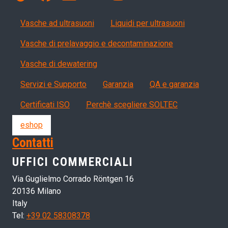
Products
Vasche ad ultrasuoni
Liquidi per ultrasuoni
Vasche di prelavaggio e decontaminazione
Vasche di dewatering
Servizi, garanzia, QA
Servizi e Supporto
Garanzia
QA e garanzia
Certificati ISO
Perchè scegliere SOLTEC
eshop
Contatti
UFFICI COMMERCIALI
Via Guglielmo Corrado Röntgen 16
20136 Milano
Italy
Tel:
+39 02 58308378