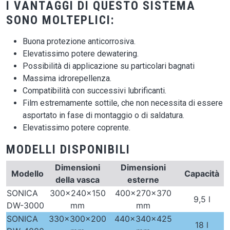
I VANTAGGI DI QUESTO SISTEMA
SONO MOLTEPLICI:
Buona protezione anticorrosiva.
Elevatissimo potere dewatering.
Possibilità di applicazione su particolari bagnati
Massima idrorepellenza.
Compatibilità con successivi lubrificanti.
Film estremamente sottile, che non necessita di essere
asportato in fase di montaggio o di saldatura.
Elevatissimo potere coprente.
MODELLI DISPONIBILI
Dimensioni
Dimensioni
Modello
Capacità
della vasca
esterne
SONICA
300x240x150
400x270x370
9,5 l
DW-3000
mm
mm
SONICA
330x300x200
440x340x425
18 l