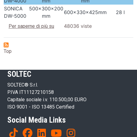
DW-4000
mm
mm
SONICA
500x300x200
600x330x425mm
28 l
DW-5000
mm
Vasche di dewatering SONICA
48036 viste
Per saperne di più su
Top
SOLTEC
SOLTEC® S.r.l.
P.IVA IT11127210158
Capitale sociale i.v. 110.500,00 EURO
ISO 9001 - ISO 13485 Certified
Social Media Links