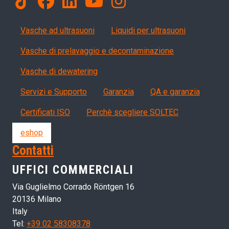
Products
Vasche ad ultrasuoni
Liquidi per ultrasuoni
Vasche di prelavaggio e decontaminazione
Vasche di dewatering
Servizi, garanzia, QA
Servizi e Supporto
Garanzia
QA e garanzia
Certificati ISO
Perchè scegliere SOLTEC
eshop
Contatti
UFFICI COMMERCIALI
Via Guglielmo Corrado Röntgen 16
20136 Milano
Italy
Tel:
+39 02 58308378