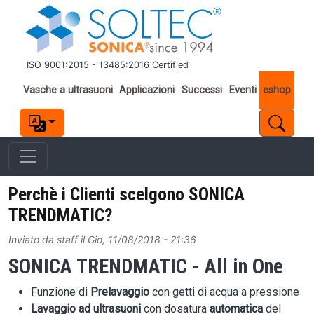
Salta al contenuto principale
ISO 9001:2015 - 13485:2016 Certified
Important links
Vasche a ultrasuoni
Applicazioni
Successi
Eventi
eshop
Perchè i Clienti scelgono SONICA
TRENDMATIC?
Inviato da
staff
il
Gio, 11/08/2018 - 21:36
SONICA TRENDMATIC - All in One
Funzione di
Prelavaggio
con getti di acqua a pressione
Lavaggio ad ultrasuoni
con dosatura
automatica
del