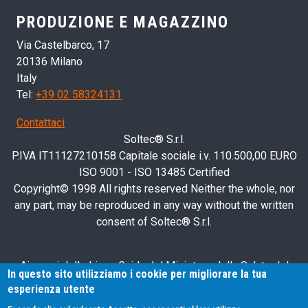
PRODUZIONE E MAGAZZINO
Via Castelbarco, 17
20136 Milano
Italy
Tel:
+39 02 58324131
Contattaci
Soltec® S.r.l.
P.IVA IT11127210158 Capitale sociale i.v. 110.500,00 EURO
ISO 9001 - ISO 13485 Certified
Copyright© 1998 All rights reserved Neither the whole, nor
any part, may be reproduced in any way without the written
consent of Soltec® S.r.l.
Ai sensi delle Linee Guida del Ministero della Salute del
In questo sito utilizziamo i cookie per migliorare la tua
28/03/2013, relative alla pubblicità sanitaria concernente i
esperienza utente
dispositivi medici, dispositivi medico-diagnostici in vitro e