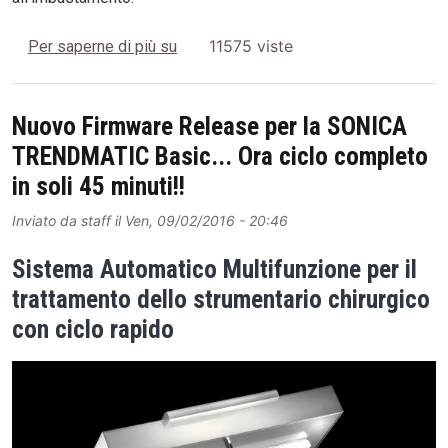
SONICA TRENDMATIC Basic è oggi disp
11575 viste
Per saperne di più su
Nuovo Firmware Release per la SONICA
TRENDMATIC Basic... Ora ciclo completo
in soli 45 minuti!!
Inviato da
staff
il
Ven, 09/02/2016 - 20:46
Sistema Automatico Multifunzione per il
trattamento dello strumentario chirurgico
con ciclo rapido
Image