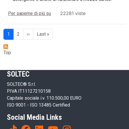
SONICA TRENDMATIC Sistema Automatico
22281 viste
Per saperne di più su
Paginazione
Pagina successiva
Ultima pagina
1
2
››
Last »
Top
SOLTEC
SOLTEC® S.r.l.
P.IVA IT11127210158
Capitale sociale i.v. 110.500,00 EURO
ISO 9001 - ISO 13485 Certified
Social Media Links