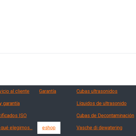
vizi, garanzia, QA
Products
icio al cliente
Garantía
Cubas ultrasonidos
y garantía
Líquidos de ultrasonido
tificados ISO
Cubas de Decontaminación
qué elegirnos...
eshop
Vasche di dewatering