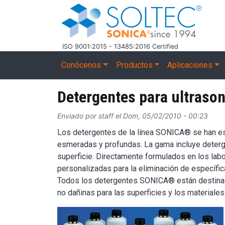
Pasar al contenido principal
ISO 9001:2015 - 13485:2016 Certified
Main navigation
Conócenos
Productos
Aplicaciones
Detergentes para ultraso
Enviado por
staff
el
Dom, 05/02/2010 - 00:23
Los detergentes de la línea SONICA® se han es
esmeradas y profundas. La gama incluye detergen
superficie. Directamente formulados en los la
personalizadas para la eliminación de específic
Todos los detergentes SONICA® están destinado
no dañinas para las superficies y los materiales
Image