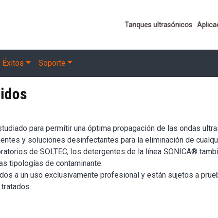
Important links
Tanques ultrasónicos
Aplica
Éxitos
Soporte
nidos
tudiado para permitir una óptima propagación de las ondas ultr
tes y soluciones desinfectantes para la eliminación de cualquie
boratorios de SOLTEC, los detergentes de la línea SONICA® tamb
as tipologías de contaminante.
s a un uso exclusivamente profesional y están sujetos a prue
 tratados.