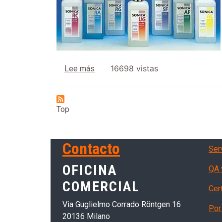
sobre Detergentes para ultrasonidos
16698 vistas
Lee más
Top
Ser
Contacto
Serv
OFICINA
QA 
COMERCIAL
Cer
Via Guglielmo Corrado Röntgen 16
Por 
20136 Milano