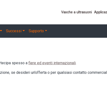
Important links
Vasche a ultrasuoni
Applicaz
Successi
Supporto
artecipa spesso a
fiere ed eventi internazionali
.
uzione, se desideri un’offerta o per qualsiasi contatto commercial