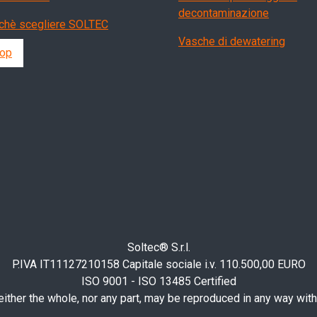
decontaminazione
chè scegliere SOLTEC
Vasche di dewatering
op
Soltec® S.r.l.
P.IVA IT11127210158 Capitale sociale i.v. 110.500,00 EURO
ISO 9001 - ISO 13485 Certified
ther the whole, nor any part, may be reproduced in any way witho