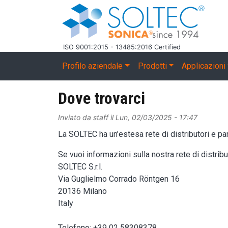
Salta al contenuto principale
ISO 9001:2015 - 13485:2016 Certified
Main navigation
Profilo aziendale
Prodotti
Applicazioni
Dove trovarci
Inviato da
staff
il
Lun, 02/03/2025 - 17:47
La SOLTEC ha un’estesa rete di distributori e p
Se vuoi informazioni sulla nostra rete di distrib
SOLTEC S.r.l.
Via Guglielmo Corrado Röntgen 16
20136 Milano
Italy
Telefono: +39 02 58308378