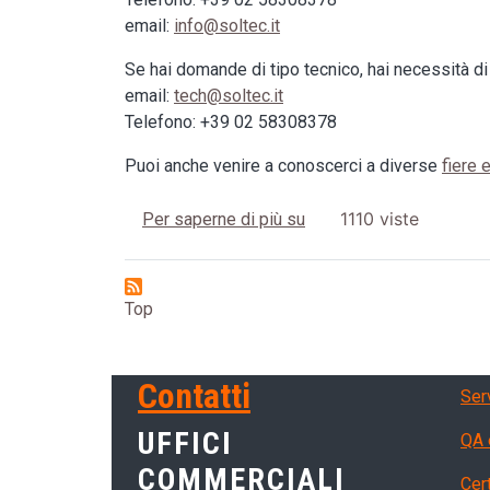
email:
info@soltec.it
Se hai domande di tipo tecnico, hai necessità di
email:
tech@soltec.it
Telefono: +39 02 58308378
Puoi anche venire a conoscerci a diverse
fiere 
Dove trovarci
1110 viste
Per saperne di più su
Top
Ser
Contatti
Ser
UFFICI
QA 
COMMERCIALI
Cert