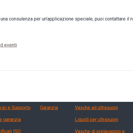
 una consulenza per un’applicazione speciale, puoi contattare il n
ed eventi
vizi, garanzia, QA
Products
vizi e Supporto
Garanzia
Vasche ad ultrasuoni
e garanzia
Liquidi per ultrasuoni
ificati ISO
Vasche di prelavaggio e