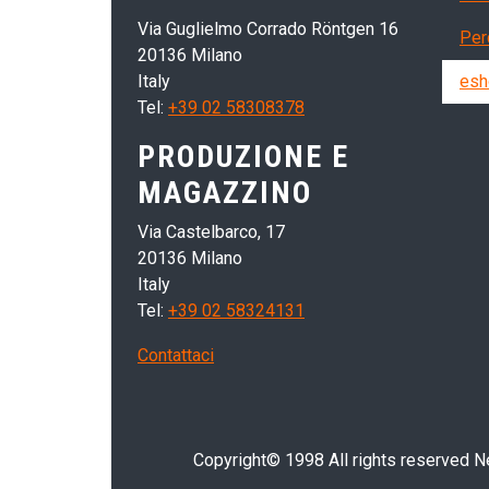
Via Guglielmo Corrado Röntgen 16
Per
20136 Milano
Italy
esh
Tel:
+39 02 58308378
PRODUZIONE E
MAGAZZINO
Via Castelbarco, 17
20136 Milano
Italy
Tel:
+39 02 58324131
Contattaci
Copyright© 1998 All rights reserved Nei