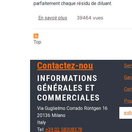
parfaitement chaque résidu de diluant.
sur Cuves à ultrasons pour le 
39464 vues
En savoir plus
Top
Ser
Contactez-nou
Serv
INFORMATIONS
Gar
GÉNÉRALES ET
Cer
COMMERCIALES
Pou
Via Guglielmo Corrado Röntgen 16
esh
20136 Milano
Italy
Tel:
+39 02 58308378