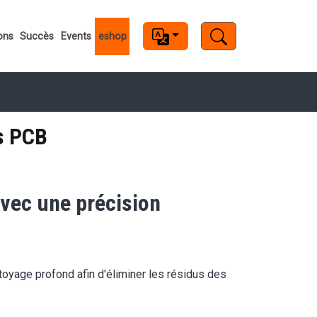
s
ons
Succès
Events
eshop
es PCB
avec une précision
toyage profond afin d'éliminer les résidus des