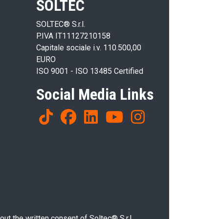
SOLTEC
SOLTEC® S.r.l.
P.IVA IT11127210158
Capitale sociale i.v. 110.500,00
EURO
ISO 9001 - ISO 13485 Certified
Social Media Links
ut the written consent of Soltec® S.r.l.