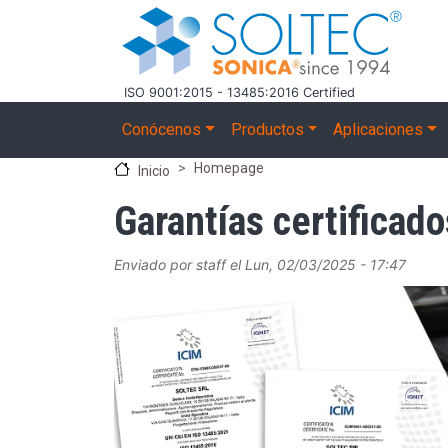
Pasar al contenido principal
ISO 9001:2015 - 13485:2016 Certified
Main navigation
Conócenos
Productos
Aplicaciones
Homepage
Inicio
Garantías certificad
Enviado por
staff
el
Lun, 02/03/2025 - 17:47
Image