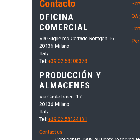
Ser
Contacto
Serv
OFICINA
QA 
COMERCIAL
Cer
Via Guglielmo Corrado Röntgen 16
Por 
20136 Milano
Italy
Tel:
+39 02 58308378
PRODUCCIÓN Y
ALMACENES
Via Castelbarco, 17
20136 Milano
Italy
Tel:
+39 02 58324131
Contact us
Copyright© 1998 All rights reserved Nei