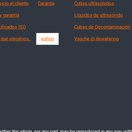
vizi, garanzia, QA
Products
icio al cliente
Garantía
Cubas ultrasonidos
y garantía
Líquidos de ultrasonido
tificados ISO
Cubas de Decontaminación
qué elegirnos...
eshop
Vasche di dewatering
ther the whole, nor any part, may be reproduced in any way witho