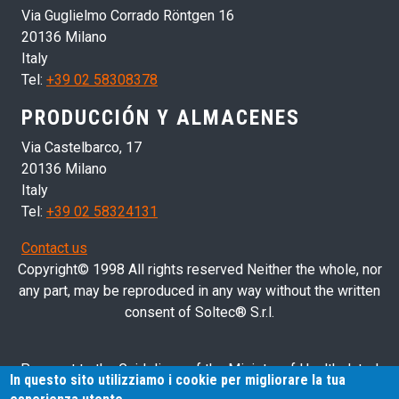
Via Guglielmo Corrado Röntgen 16
20136 Milano
Italy
Tel:
+39 02 58308378
PRODUCCIÓN Y ALMACENES
Via Castelbarco, 17
20136 Milano
Italy
Tel:
+39 02 58324131
Contact us
Copyright© 1998 All rights reserved Neither the whole, nor
any part, may be reproduced in any way without the written
consent of Soltec® S.r.l.
Pursuant to the Guidelines of the Ministry of Health dated
In questo sito utilizziamo i cookie per migliorare la tua
28/03/2013 related to health advertising concerning medical