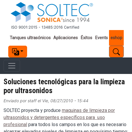
Pasar al contenido principal
ISO 9001:2015 - 13485:2016 Certified
Important links
Tanques ultrasónicos
Aplicaciones
Éxitos
Events
eshop
Soluciones tecnológicas para la limpieza
por ultrasonidos
Enviado por
staff
el
Vie, 08/27/2010 - 15:44
SOLTEC proyecta y produce
maquinas de limpieza por
ultrasonidos y detergentes específicos para uso
profesional
para todos los campos en los que es necesario
alcanzar elevados niveles de limpieza en poquísimo tiempo;