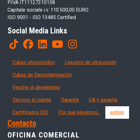
P.IVA IT11127210158
Capitale sociale i.v. 110.500,00 EURO
ISO 9001 - ISO 13485 Certified
Social Media Links
Products
Cubas ultrasonidos
Líquidos de ultrasonido
Cubas de Decontaminación
Vasche di dewatering
Servizi, garanzia, QA
Servicio al cliente
Garantía
QA y garantía
Certificados ISO
Por qué elegirnos...
eshop
Contacto
OFICINA COMERCIAL