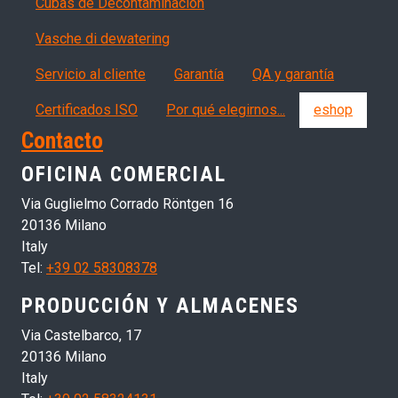
Cubas de Decontaminación
Vasche di dewatering
Servizi, garanzia, QA
Servicio al cliente
Garantía
QA y garantía
Certificados ISO
Por qué elegirnos...
eshop
Contacto
OFICINA COMERCIAL
Via Guglielmo Corrado Röntgen 16
20136 Milano
Italy
Tel:
+39 02 58308378
PRODUCCIÓN Y ALMACENES
Via Castelbarco, 17
20136 Milano
Italy