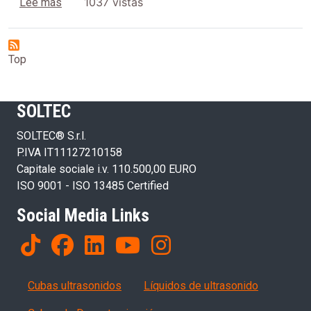
sobre Detergentes y desinfectantes SONICA®
1037 vistas
Lee más
Top
SOLTEC
SOLTEC® S.r.l.
P.IVA IT11127210158
Capitale sociale i.v. 110.500,00 EURO
ISO 9001 - ISO 13485 Certified
Social Media Links
Products
Cubas ultrasonidos
Líquidos de ultrasonido