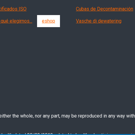
tificados ISO
Cubas de Decontaminación
qué elegirnos...
eshop
Vasche di dewatering
ther the whole, nor any part, may be reproduced in any way witho