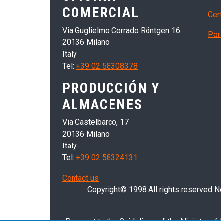
COMERCIAL
Cer
Via Guglielmo Corrado Röntgen 16
Por 
20136 Milano
Italy
Tel:
+39 02 58308378
PRODUCCIÓN Y
ALMACENES
Via Castelbarco, 17
20136 Milano
Italy
Tel:
+39 02 58324131
Contact us
Copyright© 1998 All rights reserved Nei