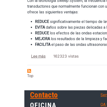
Con la tecnología Sweep System, la frecuencia d
transductores que normalmente funcionan con u
ofrece las siguientes ventajas:
REDUCE
significativamente el tiempo de l
EVITA
daños sobre las piezas delicadas a l
REDUCE
los efectos de las ondas estacionar
MEJORA
los resultados de la limpieza y fac
FACILITA
el paso de las ondas ultrasonoras 
sobre Tecnologia Sweep System
162323 vistas
Lee más
Top
Ser
Contacto
Serv
OFICINA
QA 