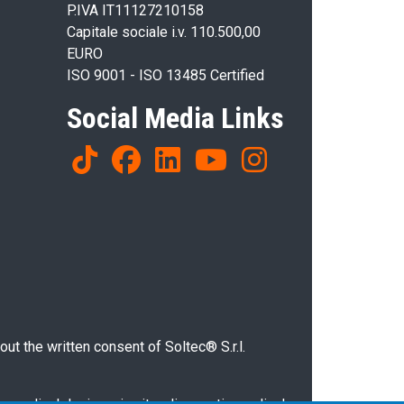
P.IVA IT11127210158
Capitale sociale i.v. 110.500,00
EURO
ISO 9001 - ISO 13485 Certified
Social Media Links
ut the written consent of Soltec® S.r.l.