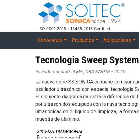
Pasar al contenido principal
ISO 9001:2015 - 13485:2016 Certified
Main navigation
Conócenos
Productos
Aplicaciones
Tecnologia Sweep System
Enviado por
staff
el
Mié, 08/25/2010 - 20:19
La nueva serie S3 SONICA contiene lo mejor que
oscilador ultrasónico con especial tecnología
El siguiente diagrama muestra la diferencia de
por ultrasonidos equipada con la nuva tecnolog
ultrasónicas en el líquido de limpieza, la form
muestra de aluminio.
Image