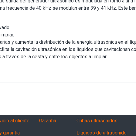
e salida del generador ultrasónico es modulada en torno a una fr
na frecuencia de 40 kHz se modulan entre 39 y 41 kHz. Este bar
avado
impiar.
ias y aumenta la distribución de la energía ultrasónica en el líq
ilita la cavitación ultrasónica en los líquidos que cavitacionan co
a través de la cesta y entre los objectos a limpiar.
vizi, garanzia, QA
Products
icio al cliente
Garantía
Cubas ultrasonidos
y garantía
Líquidos de ultrasonido