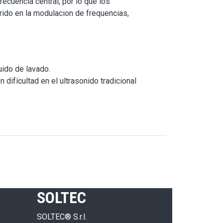
ecuencia central, por lo que los
rido en la modulacion de frequencias,
uido de lavado.
n difícultad en el ultrasonido tradicional
SOLTEC
SOLTEC® S.r.l.