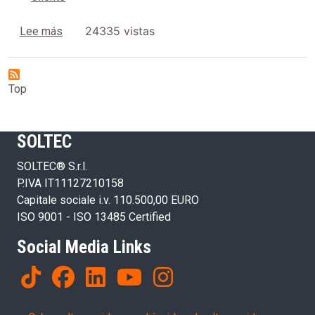
sobre Condiciones generales de venta y suministro
24335 vistas
Lee más
Top
SOLTEC
SOLTEC® S.r.l.
P.IVA IT11127210158
Capitale sociale i.v. 110.500,00 EURO
ISO 9001 - ISO 13485 Certified
Social Media Links
Products