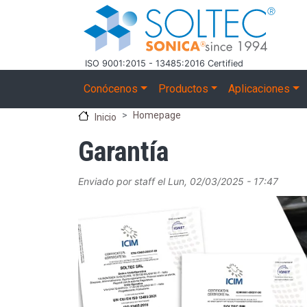
Pasar al contenido principal
ISO 9001:2015 - 13485:2016 Certified
Main navigation
Conócenos
Productos
Aplicaciones
Homepage
Inicio
Garantía
Enviado por
staff
el
Lun, 02/03/2025 - 17:47
Image