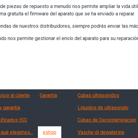
 de piezas de repuesto a menudo nos permite ampliar la vida úti
rma gratuita el firmware del aparato que se ha enviado a reparar.
tiendas de nuestros distribuidores, siempre podrás enviar las má
do nos permite gestionar el envío del aparato para su reparación
vizi, garanzia, QA
Products
icio al cliente
Garantía
Cubas ultrasonidos
y garantía
Líquidos de ultrasonido
tificados ISO
Cubas de Decontaminación
qué elegirnos...
eshop
Vasche di dewatering