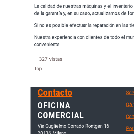
La calidad de nuestras máquinas y el inventario
de la garantía y, en su caso, actualizamos de fo
Si no es posible efectuar la reparación en las 
Nuestra experiencia con clientes de todo el mun
conveniente.
327 vistas
Top
Ser
Contacto
Serv
OFICINA
QA 
COMERCIAL
Cer
Via Guglielmo Corrado Röntgen 16
Por 
20136 Milano