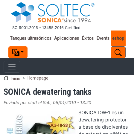
Pasar al contenido principal
ISO 9001:2015 - 13485:2016 Certified
Important links
Tanques ultrasónicos
Aplicaciones
Éxitos
Events
eshop
Homepage
Inicio
SONICA dewatering tanks
Enviado por
staff
el
Sáb, 05/01/2010 - 13:20
Image
SONICA DW-1 es un
dewatering protector
a base de disolventes