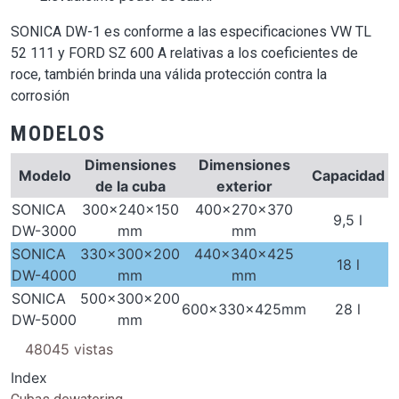
SONICA DW-1 es conforme a las especificaciones VW TL
52 111 y FORD SZ 600 A relativas a los coeficientes de
roce, también brinda una válida protección contra la
corrosión
MODELOS
Dimensiones
Dimensiones
Modelo
Capacidad
de la cuba
exterior
SONICA
300x240x150
400x270x370
9,5 l
DW-3000
mm
mm
SONICA
330x300x200
440x340x425
18 l
DW-4000
mm
mm
SONICA
500x300x200
600x330x425mm
28 l
DW-5000
mm
48045 vistas
Index