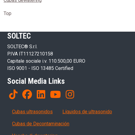
Cubas dewatering
Top
SOLTEC
SOLTEC® S.r.l.
P.IVA IT11127210158
Capitale sociale i.v. 110.500,00 EURO
ISO 9001 - ISO 13485 Certified
Social Media Links
Products
Cubas ultrasonidos
Líquidos de ultrasonido
Cubas de Decontaminación