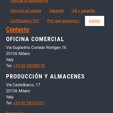
Vasche di dewatering
Servizi, garanzia, QA
Servicio al cliente
Garantía
QA y garantía
Certificados ISO
Por qué elegirnos...
eshop
Contacto
OFICINA COMERCIAL
Via Guglielmo Corrado Röntgen 16
20136 Milano
Italy
Tel:
+39 02 58308378
PRODUCCIÓN Y ALMACENES
Via Castelbarco, 17
20136 Milano
Italy
Tel:
+39 02 58324131