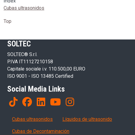
Index
Cubas ultrasonidos
Top
SOLTEC
SOLTEC® S.r.l.
P.IVA IT11127210158
Capitale sociale i.v. 110.500,00 EURO
ISO 9001 - ISO 13485 Certified
Social Media Links
Products
Cubas ultrasonidos
Líquidos de ultrasonido
Cubas de Decontaminación