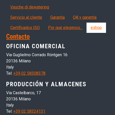
Vasche di dewatering
Servizi, garanzia, QA
Servicio al cliente
Garantía
QA y garantía
Certificados ISO
Por qué elegirnos...
eshop
Contacto
OFICINA COMERCIAL
Via Guglielmo Corrado Röntgen 16
20136 Milano
Italy
Tel:
+39 02 58308378
PRODUCCIÓN Y ALMACENES
Via Castelbarco, 17
20136 Milano
Italy
Tel:
+39 02 58324131