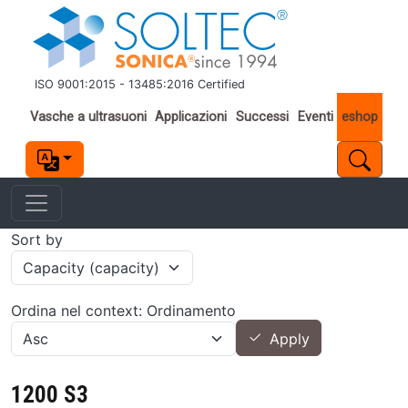
Salta al contenuto principale
ISO 9001:2015 - 13485:2016 Certified
Important links
Vasche a ultrasuoni
Applicazioni
Successi
Eventi
eshop
Sort by
Ordina nel context: Ordinamento
Apply
1200 S3