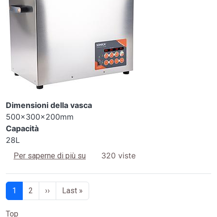
Dimensioni della vasca
500x300x200mm
Capacità
28L
5300 S3
320 viste
Per saperne di più su
Paginazione
Pagina successiva
Ultima pagina
1
2
››
Last »
Top