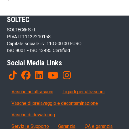
SOLTEC
SOLTEC® S.r.l.
P.IVA IT11127210158
Capitale sociale i.v. 110.500,00 EURO
ISO 9001 - ISO 13485 Certified
Social Media Links
Products
Vasche ad ultrasuoni
Liquidi per ultrasuoni
Vasche di prelavaggio e decontaminazione
Vasche di dewatering
Servizi, garanzia, QA
Servizi e Supporto
Garanzia
QA e garanzia