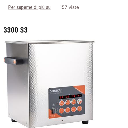
3200L S3
157 viste
Per saperne di più su
3300 S3
Image