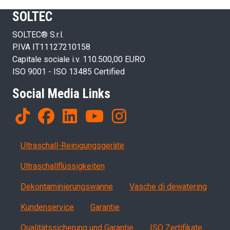
SOLTEC
SOLTEC® S.r.l.
P.IVA IT11127210158
Capitale sociale i.v. 110.500,00 EURO
ISO 9001 - ISO 13485 Certified
Social Media Links
Products
Ultraschall-Reinigungsgeräte
Ultraschallflüssigkeiten
Dekontaminierungswanne
Vasche di dewatering
Servizi, garanzia, QA
Kundenservice
Garantie
Qualitätssicherung und Garantie
ISO Zertifikate