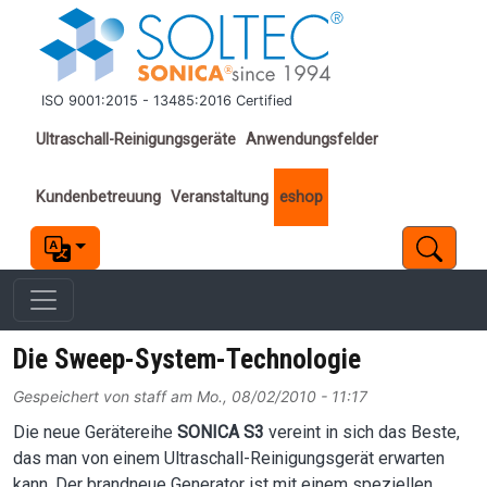
Direkt zum Inhalt
ISO 9001:2015 - 13485:2016 Certified
Important links
Ultraschall-Reinigungsgeräte
Anwendungsfelder
Kundenbetreuung
Veranstaltung
eshop
Die Sweep-System-Technologie
Gespeichert von
staff
am
Mo., 08/02/2010 - 11:17
Die neue Gerätereihe
SONICA S3
vereint in sich das Beste,
das man von einem Ultraschall-Reinigungsgerät erwarten
kann. Der brandneue Generator ist mit einem speziellen