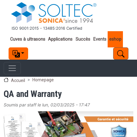
Aller au contenu principal
ISO 9001:2015 - 13485:2016 Certified
Important links
Cuves à ultrasons
Applications
Succès
Events
eshop
Homepage
Accueil
QA and Warranty
Soumis par
staff
le
lun, 02/03/2025 - 17:47
Image