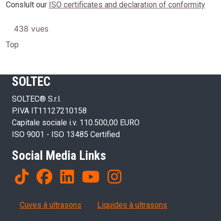
Conslult our
ISO certificates and declaration of conformity
438 vues
Top
SOLTEC
SOLTEC® S.r.l.
P.IVA IT11127210158
Capitale sociale i.v. 110.500,00 EURO
ISO 9001 - ISO 13485 Certified
Social Media Links
Products
Cuves à ultrasons
Liquides à ultrasons