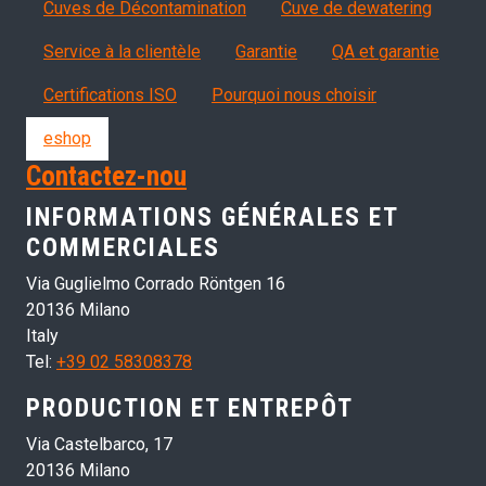
Cuves de Décontamination
Cuve de dewatering
Servizi, garanzia, QA
Service à la clientèle
Garantie
QA et garantie
Certifications ISO
Pourquoi nous choisir
eshop
Contactez-nou
INFORMATIONS GÉNÉRALES ET
COMMERCIALES
Via Guglielmo Corrado Röntgen 16
20136 Milano
Italy
Tel:
+39 02 58308378
PRODUCTION ET ENTREPÔT
Via Castelbarco, 17
20136 Milano