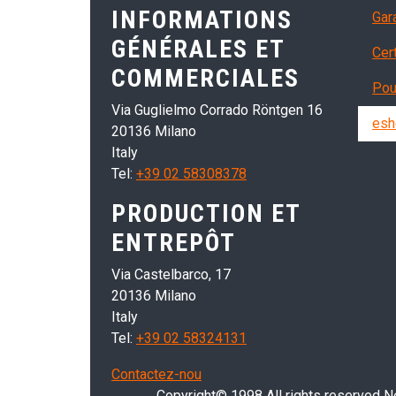
INFORMATIONS
Gar
GÉNÉRALES ET
Cer
COMMERCIALES
Pou
Via Guglielmo Corrado Röntgen 16
esh
20136 Milano
Italy
Tel:
+39 02 58308378
PRODUCTION ET
ENTREPÔT
Via Castelbarco, 17
20136 Milano
Italy
Tel:
+39 02 58324131
Contactez-nou
Copyright© 1998 All rights reserved Nei