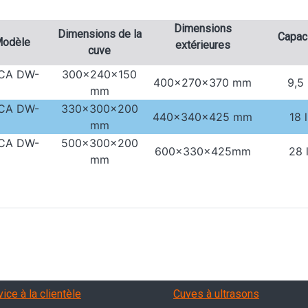
Dimensions
Dimensions de la
Capac
odèle
extérieures
cuve
CA DW-
300x240x150
400x270x370 mm
9,5 
mm
CA DW-
330x300x200
440x340x425 mm
18 l
mm
CA DW-
500x300x200
600x330x425mm
28 
mm
A
vizi, garanzia, QA
Products
ice à la clientèle
Cuves à ultrasons