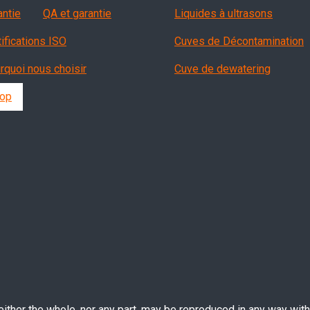
antie
QA et garantie
Liquides à ultrasons
tifications ISO
Cuves de Décontamination
rquoi nous choisir
Cuve de dewatering
op
ther the whole, nor any part, may be reproduced in any way witho