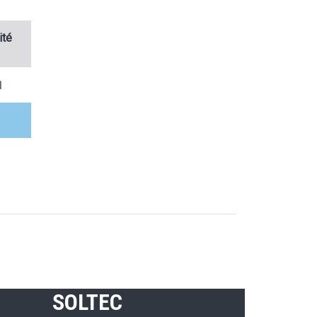
ité
l
l
SOLTEC