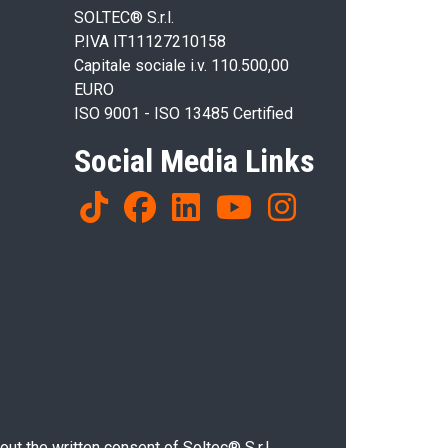
SOLTEC® S.r.l.
P.IVA IT11127210158
Capitale sociale i.v. 110.500,00
EURO
ISO 9001 - ISO 13485 Certified
Social Media Links
ut the written consent of Soltec® S.r.l.