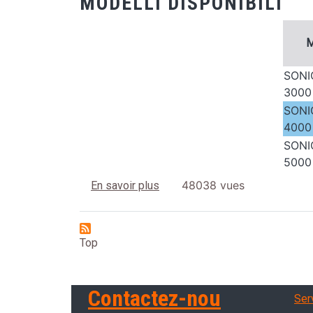
MODELLI DISPONIBILI
M
SONI
3000
SONI
4000
SONI
5000
sur Cuve de dewatering SONIC
48038 vues
En savoir plus
Top
Ser
Contactez-nou
Serv