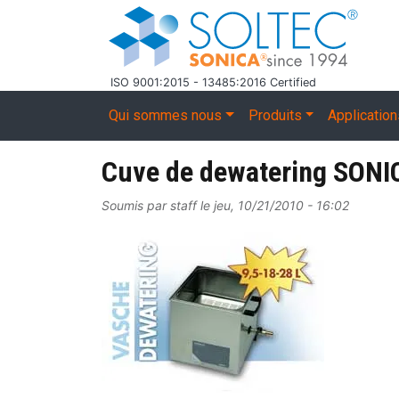
Aller au contenu principal
ISO 9001:2015 - 13485:2016 Certified
Main navigation
Qui sommes nous
Produits
Applicatio
Cuve de dewatering SONI
Soumis par
staff
le
jeu, 10/21/2010 - 16:02
Image