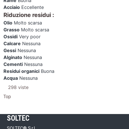
Rame
Buona
Acciaio
Eccellente
Riduzione residui
:
Olio
Molto scarsa
Grasso
Molto scarsa
Ossidi
Very poor
Calcare
Nessuna
Gessi
Nessuna
Alginato
Nessuna
Cementi
Nessuna
Residui organici
Buona
Acqua
Nessuna
298 viste
Top
SOLTEC
SOLTEC® S.r.l.