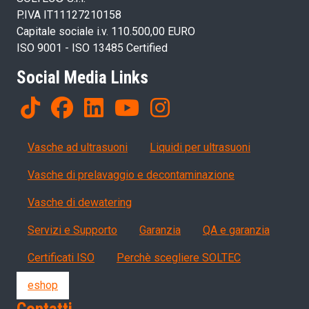
P.IVA IT11127210158
Capitale sociale i.v. 110.500,00 EURO
ISO 9001 - ISO 13485 Certified
Social Media Links
Products
Vasche ad ultrasuoni
Liquidi per ultrasuoni
Vasche di prelavaggio e decontaminazione
Vasche di dewatering
Servizi, garanzia, QA
Servizi e Supporto
Garanzia
QA e garanzia
Certificati ISO
Perchè scegliere SOLTEC
eshop