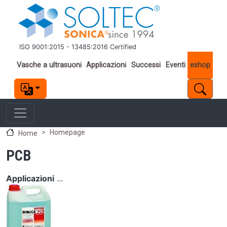
Salta al contenuto principale
ISO 9001:2015 - 13485:2016 Certified
Important links
Vasche a ultrasuoni
Applicazioni
Successi
Eventi
eshop
Homepage
Home
PCB
Applicazioni
...
Image
Image