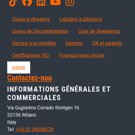
Products
Cuves à ultrasons
Liquides à ultrasons
Cuves de Décontamination
Cuve de dewatering
Servizi, garanzia, QA
Service à la clientèle
Garantie
QA et garantie
Certifications ISO
Pourquoi nous choisir
eshop
Contactez-nou
INFORMATIONS GÉNÉRALES ET
COMMERCIALES
Via Guglielmo Corrado Röntgen 16
20136 Milano
Italy
Tel:
+39 02 58308378