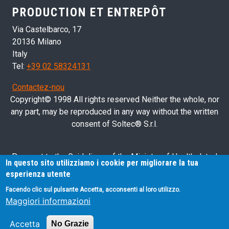
PRODUCTION ET ENTREPÔT
Via Castelbarco, 17
20136 Milano
Italy
Tel:
+39 02 58324131
Contactez-nou
Copyright© 1998 All rights reserved Neither the whole, nor
any part, may be reproduced in any way without the written
consent of Soltec® S.r.l.
Pursuant to the Guidelines of the Ministry of Health dated
In questo sito utilizziamo i cookie per migliorare la tua
28/03/2013 related to health advertising concerning medical
esperienza utente
devices, in vitro diagnostic medical devices and medical-
Facendo clic sul pulsante Accetta, acconsenti al loro utilizzo.
surgical devices, we hereby inform you that the information
Maggiori informazioni
contained in this website is exclusively intended for
professional operators.
Accetta
No Grazie