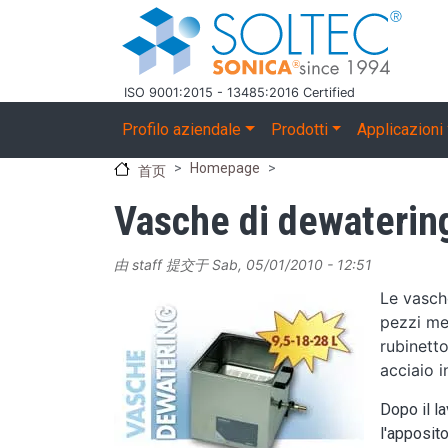
跳转到主要内容
ISO 9001:2015 - 13485:2016 Certified
Main navigation
Profilo aziendale
Prodotti
Applicazioni
Homepage
首页
Vasche di dewateri
由
staff
提交于
Sab, 05/01/2010 - 12:51
Image
Le vasch
pezzi me
rubinetto
acciaio i
Dopo il l
l'apposit