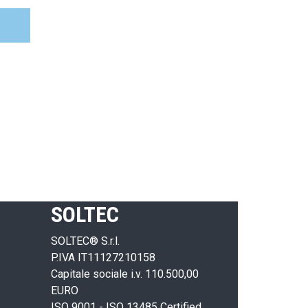
l
SOLTEC
SOLTEC® S.r.l.
P.IVA IT11127210158
Capitale sociale i.v. 110.500,00
EURO
ISO 9001 - ISO 13485 Certified