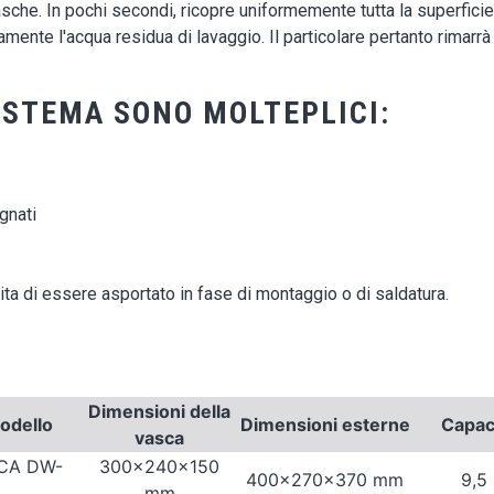
sche. In pochi secondi, ricopre uniformemente tutta la superfici
ente l'acqua residua di lavaggio. Il particolare pertanto rimarrà
SISTEMA SONO MOLTEPLICI:
gnati
a di essere asportato in fase di montaggio o di saldatura.
Dimensioni della
odello
Dimensioni esterne
Capac
vasca
CA DW-
300x240x150
400x270x370 mm
9,5 
mm