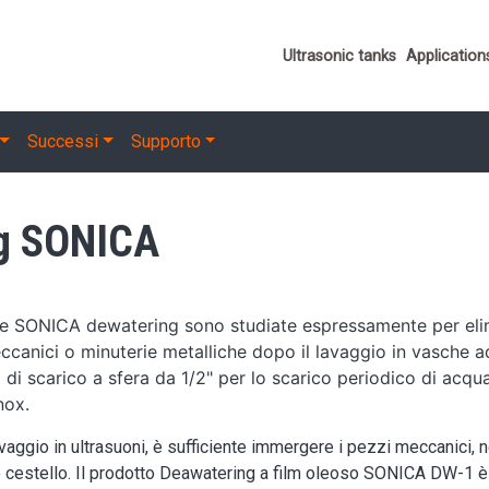
Important link
Ultrasonic tanks
Application
Successi
Supporto
ng SONICA
e SONICA dewatering sono studiate espressamente per elim
ccanici o minuterie metalliche dopo il lavaggio in vasche a
 di scarico a sfera da 1/2" per lo scarico periodico di acq
nox.
avaggio in ultrasuoni, è sufficiente immergere i pezzi meccanici
o cestello. Il prodotto Deawatering a film oleoso SONICA DW-1 è