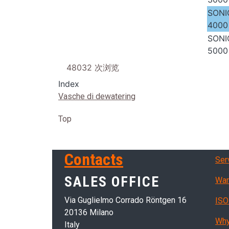
SONI
4000
SONI
5000
48032 次浏览
Index
Vasche di dewatering
Top
Ser
Contacts
Ser
SALES OFFICE
War
Via Guglielmo Corrado Röntgen 16
ISO
20136 Milano
Why
Italy