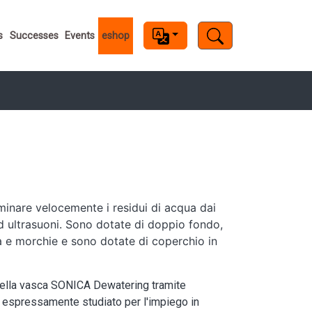
s
s
Successes
Events
eshop
inare velocemente i residui di acqua dai
d ultrasuoni. Sono dotate di doppio fondo,
ua e morchie e sono dotate di coperchio in
, nella vasca SONICA Dewatering tramite
 espressamente studiato per l'impiego in