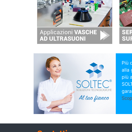
Più 
alla
più 
SOLT
gara
Scopr