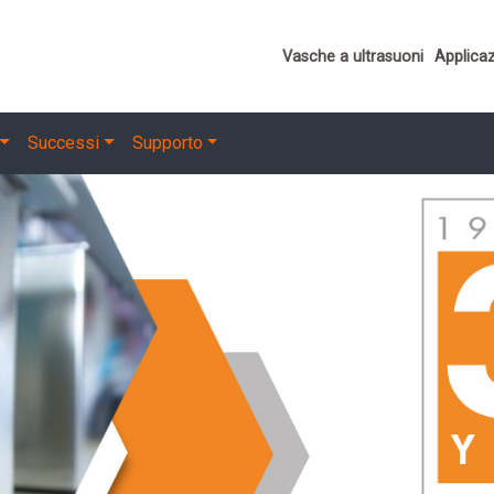
Important links
Vasche a ultrasuoni
Applicaz
Successi
Supporto