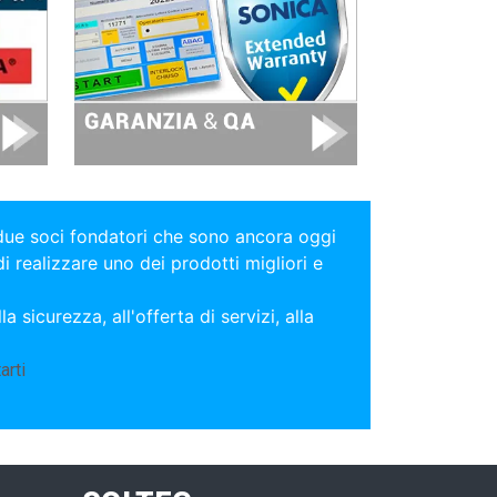
 due soci fondatori che sono ancora oggi
di realizzare uno dei prodotti migliori e
a sicurezza, all'offerta di servizi, alla
arti