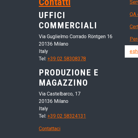
Ser
Contatti
Ser
UFFICI
QA 
COMMERCIALI
Cert
Via Guglielmo Corrado Röntgen 16
Per
20136 Milano
Italy
esh
Tel:
+39 02 58308378
PRODUZIONE E
MAGAZZINO
Via Castelbarco, 17
20136 Milano
Italy
Tel:
+39 02 58324131
Contattaci