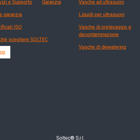
vizi, garanzia, QA
Products
vizi e Supporto
Garanzia
Vasche ad ultrasuoni
e garanzia
Liquidi per ultrasuoni
ificati ISO
Vasche di prelavaggio e
decontaminazione
chè scegliere SOLTEC
Vasche di dewatering
op
Soltec® S.r.l.