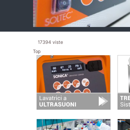
17394 viste
Top
Image
Image
Image
Image