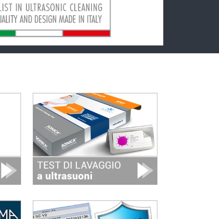
Image
Image