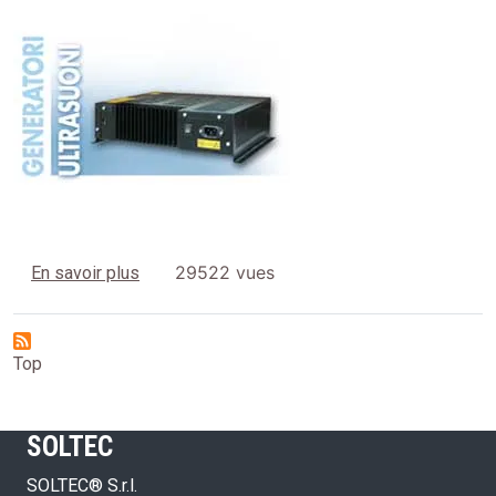
Image
sur Generatori
29522 vues
En savoir plus
Top
SOLTEC
SOLTEC® S.r.l.