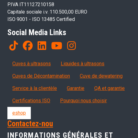
P.IVA IT11127210158
Capitale sociale i.v. 110.500,00 EURO
ISO 9001 - ISO 13485 Certified
Social Media Links
Products
Cuves à ultrasons
Liquides à ultrasons
Cuves de Décontamination
Cuve de dewatering
Servizi, garanzia, QA
Service à la clientèle
Garantie
QA et garantie
Certifications ISO
Pourquoi nous choisir
eshop
Contactez-nou
INFORMATIONS GÉNÉRALES ET