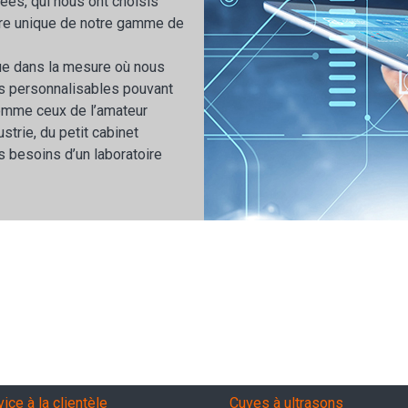
ées, qui nous ont choisis
ctère unique de notre gamme de
que dans la mesure où nous
 personnalisables pouvant
comme ceux de l’amateur
ustrie, du petit cabinet
s besoins d’un laboratoire
vizi, garanzia, QA
Products
ice à la clientèle
Cuves à ultrasons