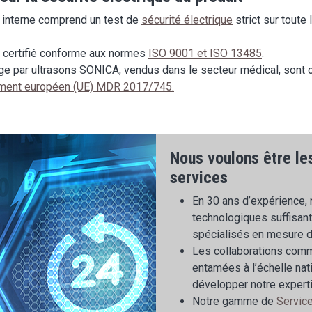
n interne comprend un test de
sécurité électrique
strict sur toute
t certifié conforme aux normes
ISO 9001 et ISO 13485
.
age par ultrasons SONICA, vendus dans le secteur médical, son
lement européen (UE) MDR 2017/745.
Nous voulons être l
services
En 30 ans d’expérience,
technologiques suffisant
spécialisés en mesure de
Les collaborations comme
entamées à l’échelle nati
développer notre expert
Notre gamme de
Servic