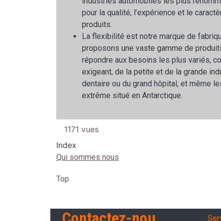
industries automobiles les plus renomm
pour la qualité, l’expérience et le cara
produits.
La flexibilité est notre marque de fabri
proposons une vaste gamme de produits
répondre aux besoins les plus variés, 
exigeant, de la petite et de la grande ind
dentaire ou du grand hôpital, et même le
extrême situé en Antarctique.
1171 vues
Index
Qui sommes nous
Top
Ser
Contactez-nou
Serv