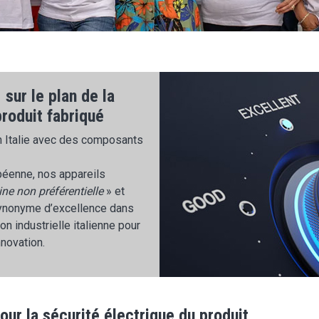
sur le plan de la
produit fabriqué
n Italie avec des composants
éenne, nos appareils
gine non préférentielle
» et
ynonyme d’excellence dans
on industrielle italienne pour
nnovation.
ur la sécurité électrique du produit