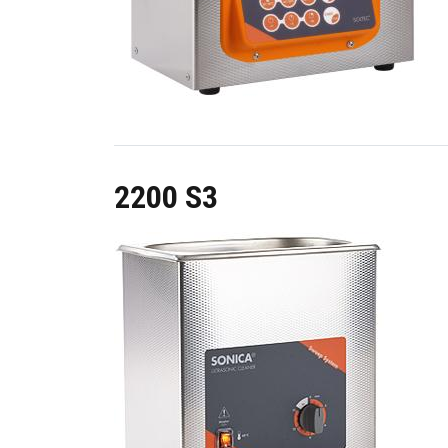
2200 S3
Image