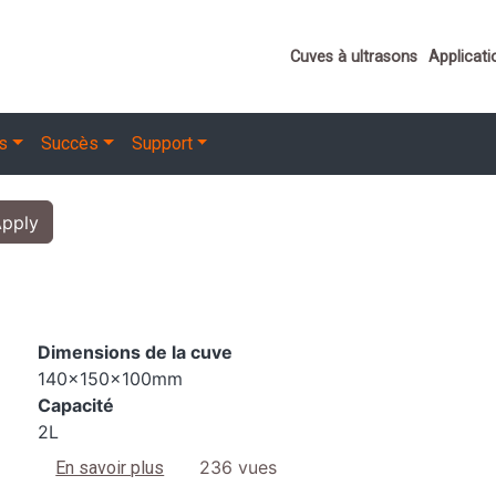
Important link
Cuves à ultrasons
Applicati
ns
Succès
Support
pply
Dimensions de la cuve
140x150x100mm
Capacité
2L
sur 1200 S3
236 vues
En savoir plus