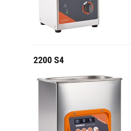
2200 S4
Image