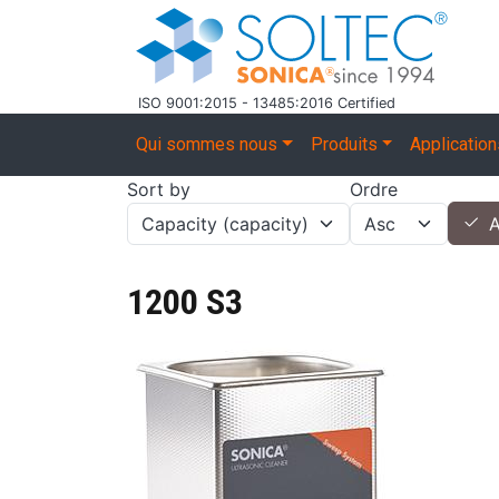
Aller au contenu principal
ISO 9001:2015 - 13485:2016 Certified
Main navigation
Qui sommes nous
Produits
Applicatio
Sort by
Ordre
A
1200 S3
Image