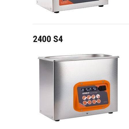
2400 S4
Image