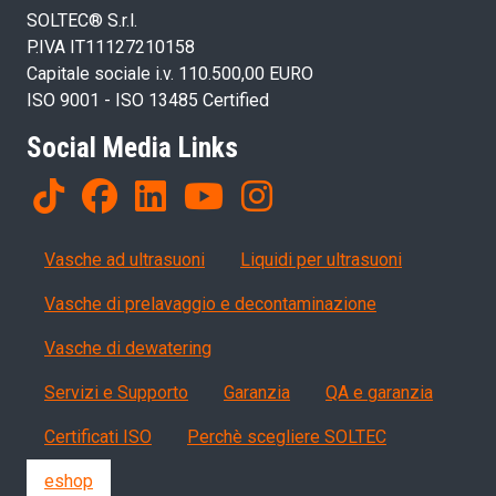
SOLTEC® S.r.l.
P.IVA IT11127210158
Capitale sociale i.v. 110.500,00 EURO
ISO 9001 - ISO 13485 Certified
Social Media Links
Products
Vasche ad ultrasuoni
Liquidi per ultrasuoni
Vasche di prelavaggio e decontaminazione
Vasche di dewatering
Servizi, garanzia, QA
Servizi e Supporto
Garanzia
QA e garanzia
Certificati ISO
Perchè scegliere SOLTEC
eshop