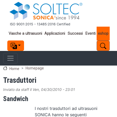
Salta al contenuto principale
ISO 9001:2015 - 13485:2016 Certified
Important links
Vasche a ultrasuoni
Applicazioni
Successi
Eventi
eshop
Homepage
Home
Trasduttori
Inviato da
staff
il
Ven, 04/30/2010 - 23:01
Sandwich
I nostri trasduttori ad ultrasuoni
SONICA hanno le seguenti