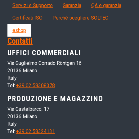
Servizi, garanzia, QA
Servizi e Supporto
Garanzia
QA e garanzia
Certificati ISO
Perchè scegliere SOLTEC
eshop
Contatti
UFFICI COMMERCIALI
Via Guglielmo Corrado Röntgen 16
20136 Milano
Italy
Tel:
+39 02 58308378
PRODUZIONE E MAGAZZINO
Via Castelbarco, 17
20136 Milano
Italy
Tel:
+39 02 58324131