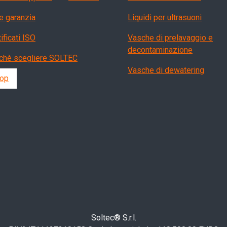
e garanzia
Liquidi per ultrasuoni
ificati ISO
Vasche di prelavaggio e
decontaminazione
chè scegliere SOLTEC
Vasche di dewatering
op
Soltec® S.r.l.