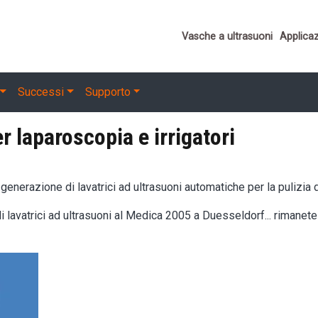
Important links
Vasche a ultrasuoni
Applicaz
Successi
Supporto
r laparoscopia e irrigatori
enerazione di lavatrici ad ultrasuoni automatiche per la pulizia 
avatrici ad ultrasuoni al Medica 2005 a Duesseldorf... rimanete i