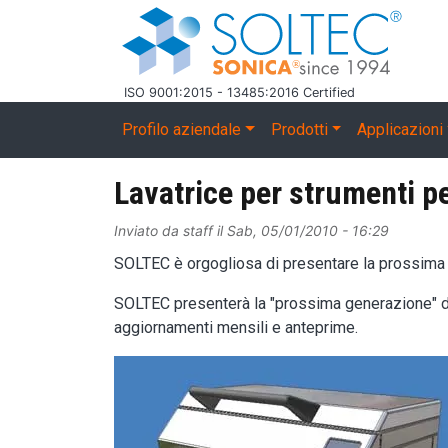
Salta al contenuto principale
ISO 9001:2015 - 13485:2016 Certified
Main navigation
Profilo aziendale
Prodotti
Applicazioni
Lavatrice per strumenti pe
Inviato da
staff
il
Sab, 05/01/2010 - 16:29
SOLTEC è orgogliosa di presentare la prossima g
SOLTEC presenterà la "prossima generazione" di l
aggiornamenti mensili e anteprime.
Image