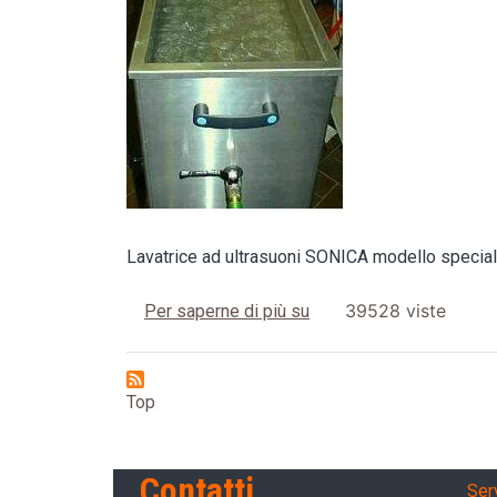
Lavatrice ad ultrasuoni SONICA modello specia
SONICA® PNRA
39528 viste
Per saperne di più su
Top
Ser
Contatti
Ser