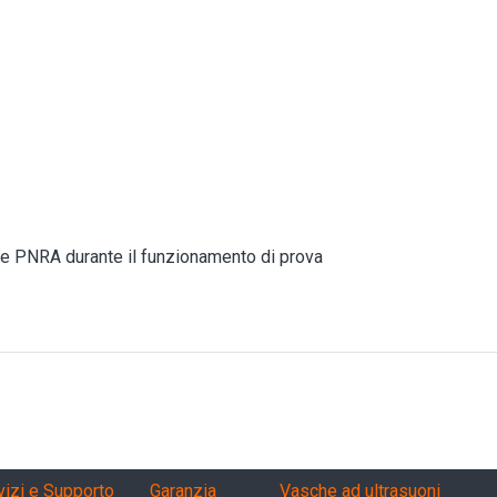
le PNRA durante il funzionamento di prova
vizi, garanzia, QA
Products
vizi e Supporto
Garanzia
Vasche ad ultrasuoni