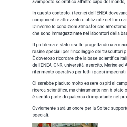
avamposto scientifico all'altro capo del mondo, la
In questo contesto, i tecnici dell'ENEA dovevano r
componenti e attrezzature utilizzate nel loro c
D'inverno le condizioni atmosferiche all'estern
che sono immagazzinate nei laboratori della ba
Il problema è stato risolto progettando una macc
resine speciali per l'incollaggio dei trasduttori p
È doveroso ricordare che la base scientifica itali
dell'ENEA, CNR, università, esercito, Marina ed Ae
riferimento operativo per tutti i paesi impegnati n
Ci sarebbe piaciuto molto essere ospiti al campo
ricerca scientifica, ma chiaramente non è stato p
è sentito parte di qualcosa di importante nel pr
Ovviamente sarà un onore per la Soltec supportare
speciali.
Image