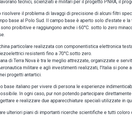
vorano tecnici, scienziati e militari per il progetto PNRA, il proge
isolvere il problema di lavaggi di precisione di alcuni filtri spec
ampo base al Polo Sud. Il campo base è aperto solo d'estate e l
o sono proibitive e raggiungono anche i 60°C. sotto lo zero mina
se.
hina particolare realizzata con componentistica elettronica test
iezoelettrici resistenti fino a 70°C.sotto zero.
ana di Terra Nova è tra le meglio attrezzate, organizzate e servite
ronautica militare e agli investimenti realizzati, l'Italia si pone 
ei progetti antartici.
 base italiano per vivere di persona le esperienze indimenticabi
ossibile. In ogni caso, pur non potendo partecipare direttamente al
ogettare e realizzare due apparecchiature speciali utilizzate in q
 ulteriori piani di importanti ricerche scientifiche e tutti coloro