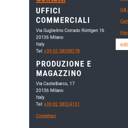
UFFICI
QA 
COMMERCIALI
Cert
Via Guglielmo Corrado Röntgen 16
Per
20136 Milano
Italy
esh
Tel:
+39 02 58308378
PRODUZIONE E
MAGAZZINO
Via Castelbarco, 17
20136 Milano
Italy
Tel:
+39 02 58324131
Contattaci