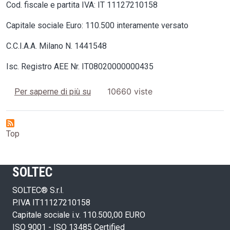
Cod. fiscale e partita IVA: IT 11127210158
Capitale sociale Euro: 110.500 interamente versato
C.C.I.A.A. Milano N. 1441548
Isc. Registro AEE Nr. IT08020000000435
Dati societari SOLTEC S.r.l.
10660 viste
Per saperne di più su
Top
SOLTEC
SOLTEC® S.r.l.
P.IVA IT11127210158
Capitale sociale i.v. 110.500,00 EURO
ISO 9001 - ISO 13485 Certified