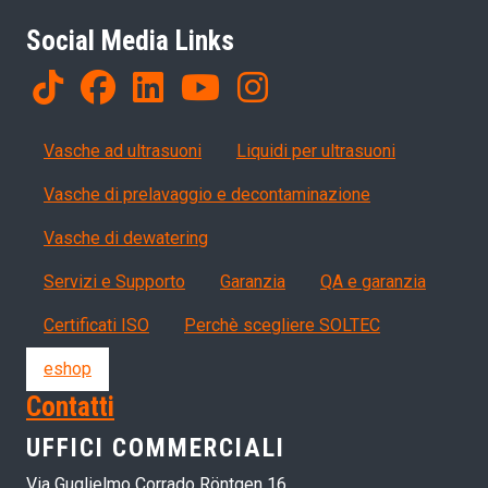
Social Media Links
Products
Vasche ad ultrasuoni
Liquidi per ultrasuoni
Vasche di prelavaggio e decontaminazione
Vasche di dewatering
Servizi, garanzia, QA
Servizi e Supporto
Garanzia
QA e garanzia
Certificati ISO
Perchè scegliere SOLTEC
eshop
Contatti
UFFICI COMMERCIALI
Via Guglielmo Corrado Röntgen 16