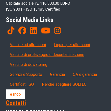
Capitale sociale i.v. 110.500,00 EURO
ISO 9001 - ISO 13485 Certified
Social Media Links
Products
Vasche ad ultrasuoni
Liquidi per ultrasuoni
Vasche di prelavaggio e decontaminazione
Vasche di dewatering
Servizi, garanzia, QA
Servizi e Supporto
Garanzia
QA e garanzia
Certificati ISO
Perchè scegliere SOLTEC
eshop
Contatti