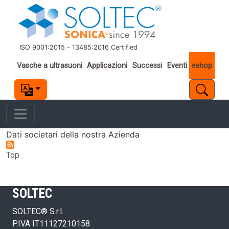
Salta al contenuto principale
ISO 9001:2015 - 13485:2016 Certified
Important links
Vasche a ultrasuoni
Applicazioni
Successi
Eventi
eshop
Dati societari della nostra Azienda
Top
SOLTEC
SOLTEC® S.r.l.
P.IVA IT11127210158