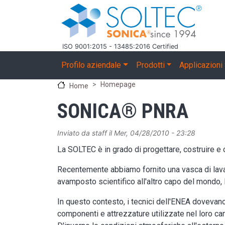
Salta al contenuto principale
ISO 9001:2015 - 13485:2016 Certified
Main navigation
Profilo aziendale
Prodotti
Applicazioni
Homepage
Home
SONICA® PNRA
Inviato da
staff
il
Mer, 04/28/2010 - 23:28
La SOLTEC è in grado di progettare, costruire e c
Recentemente abbiamo fornito una vasca di lav
avamposto scientifico all'altro capo del mondo, la
In questo contesto, i tecnici dell'ENEA dovevano r
componenti e attrezzature utilizzate nel loro c