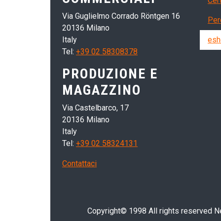
Cert
Via Guglielmo Corrado Röntgen 16
Per
20136 Milano
Italy
esh
Tel:
+39 02 58308378
PRODUZIONE E
MAGAZZINO
Via Castelbarco, 17
20136 Milano
Italy
Tel:
+39 02 58324131
Contattaci
Copyright© 1998 All rights reserved Nei