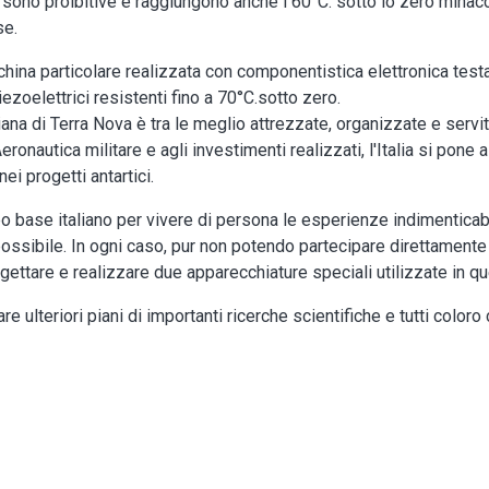
o sono proibitive e raggiungono anche i 60°C. sotto lo zero mina
se.
hina particolare realizzata con componentistica elettronica test
iezoelettrici resistenti fino a 70°C.sotto zero.
ana di Terra Nova è tra le meglio attrezzate, organizzate e servite
ronautica militare e agli investimenti realizzati, l'Italia si pone 
ei progetti antartici.
 base italiano per vivere di persona le esperienze indimenticabi
ossibile. In ogni caso, pur non potendo partecipare direttamente al
ogettare e realizzare due apparecchiature speciali utilizzate in q
 ulteriori piani di importanti ricerche scientifiche e tutti coloro