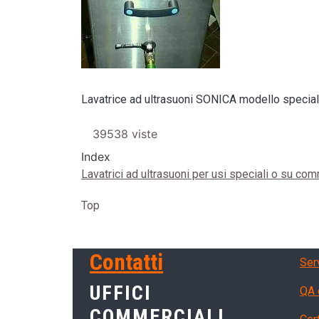
Lavatrice ad ultrasuoni SONICA modello specia
39538 viste
Index
Lavatrici ad ultrasuoni per usi speciali o su co
Top
Ser
Contatti
Ser
UFFICI
QA 
COMMERCIALI