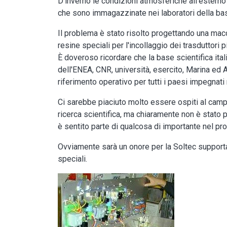
D'inverno le condizioni atmosferiche all'estern
che sono immagazzinate nei laboratori della ba
Il problema è stato risolto progettando una macc
resine speciali per l'incollaggio dei trasduttori p
È doveroso ricordare che la base scientifica itali
dell'ENEA, CNR, università, esercito, Marina ed Ae
riferimento operativo per tutti i paesi impegnati n
Ci sarebbe piaciuto molto essere ospiti al campo
ricerca scientifica, ma chiaramente non è stato p
è sentito parte di qualcosa di importante nel pr
Ovviamente sarà un onore per la Soltec supportare
speciali.
Image