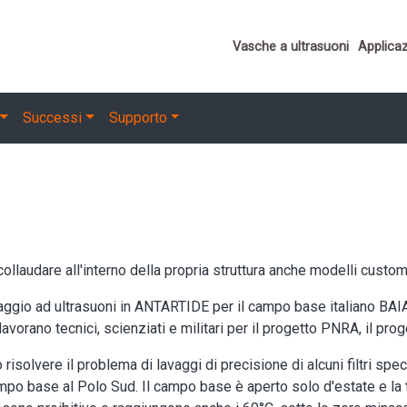
Important links
Vasche a ultrasuoni
Applicaz
Successi
Supporto
ollaudare all'interno della propria struttura anche modelli custom 
aggio ad ultrasuoni in ANTARTIDE per il campo base italiano BA
vorano tecnici, scienziati e militari per il progetto PNRA, il proge
isolvere il problema di lavaggi di precisione di alcuni filtri spec
ampo base al Polo Sud. Il campo base è aperto solo d'estate e l