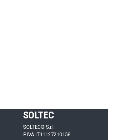
SOLTEC
SOLTEC® S.r.l.
P.IVA IT11127210158