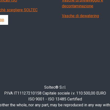
ificati ISO
Vasche di prelavaggio e
decontaminazione
chè scegliere SOLTEC
Vasche di dewatering
op
Soltec® S.r.l.
P.IVA IT11127210158 Capitale sociale i.v. 110.500,00 EURO
ISO 9001 - ISO 13485 Certified
ther the whole, nor any part, may be reproduced in any way witho