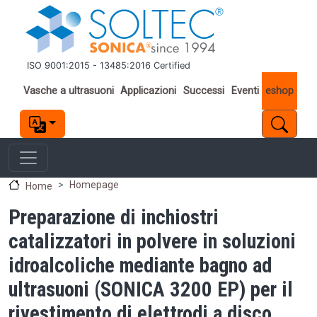
Salta al contenuto principale
ISO 9001:2015 - 13485:2016 Certified
Important links
Vasche a ultrasuoni
Applicazioni
Successi
Eventi
eshop
Homepage
Home
Preparazione di inchiostri
catalizzatori in polvere in soluzioni
idroalcoliche mediante bagno ad
ultrasuoni (SONICA 3200 EP) per il
rivestimento di elettrodi a disco