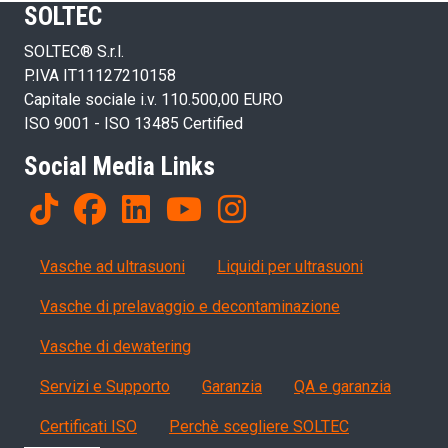
SOLTEC
SOLTEC® S.r.l.
P.IVA IT11127210158
Capitale sociale i.v. 110.500,00 EURO
ISO 9001 - ISO 13485 Certified
Social Media Links
Products
Vasche ad ultrasuoni
Liquidi per ultrasuoni
Vasche di prelavaggio e decontaminazione
Vasche di dewatering
Servizi, garanzia, QA
Servizi e Supporto
Garanzia
QA e garanzia
Certificati ISO
Perchè scegliere SOLTEC