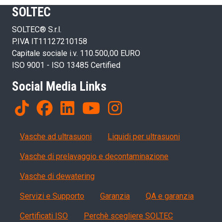
SOLTEC
SOLTEC® S.r.l.
P.IVA IT11127210158
Capitale sociale i.v. 110.500,00 EURO
ISO 9001 - ISO 13485 Certified
Social Media Links
Products
Vasche ad ultrasuoni
Liquidi per ultrasuoni
Vasche di prelavaggio e decontaminazione
Vasche di dewatering
Servizi, garanzia, QA
Servizi e Supporto
Garanzia
QA e garanzia
Certificati ISO
Perchè scegliere SOLTEC