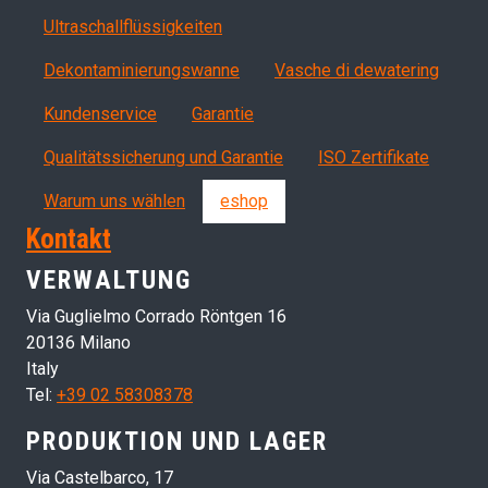
Ultraschallflüssigkeiten
Dekontaminierungswanne
Vasche di dewatering
Servizi, garanzia, QA
Kundenservice
Garantie
Qualitätssicherung und Garantie
ISO Zertifikate
Warum uns wählen
eshop
Kontakt
VERWALTUNG
Via Guglielmo Corrado Röntgen 16
20136 Milano
Italy
Tel:
+39 02 58308378
PRODUKTION UND LAGER
Via Castelbarco, 17