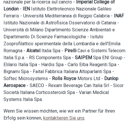
nazionale per la ricerca sul cancro -
Imperial College of
London
-
IEN
Istituto Elettrotecnico Nazionale Galileo
Ferraris - Università Mediterranea di Reggio Calabria -
INAF
Istituto Nazionale di Astrofisica Osservatorio di Catania -
Università di Milano Dipartimento Scienze Ambientali e
Dipartimento Di Scienze Farmacologiche - Isituto
Zooprofilattico sperimentale della Lombardia e dell’Emilia
Romagna -
Alcatel
Italia Spa -
Pirelli
Cavi e Sistemi Telecom
Italia S.p.a. - RS Components Spa -
SAIPEM
Spa ENI Group -
Elilario Italia Spa - Hardis Spa - Carlo Erba Reagenti Spa -
Bignami Spa - Faital Fabbrica Italiana Altoparlanti Spa -
Softec Microsystems -
Rolls Royce
Motors Ltd -
Dunlop
Aerospace
- SAECO - Rexam Beverage Can Italia Srl - Sicor
Società Italiana Corticosteroidi Spa - Varian Medical
Systems Italia Spa.
Wenn Sie wissen möchten, wie wir ein Partner für Ihren
Erfolg sein können,
kontaktieren Sie uns
.