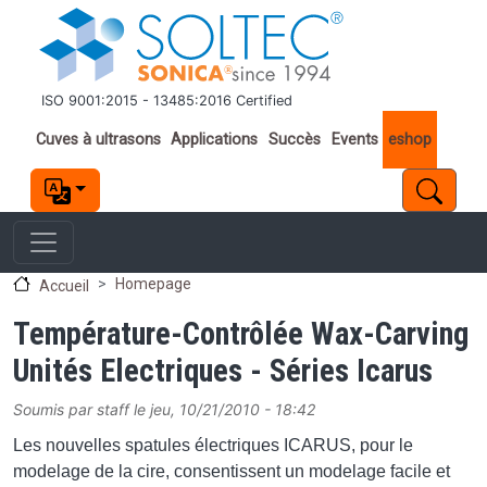
Aller au contenu principal
ISO 9001:2015 - 13485:2016 Certified
Important links
Cuves à ultrasons
Applications
Succès
Events
eshop
Homepage
Accueil
Température-Contrôlée Wax-Carving
Unités Electriques - Séries Icarus
Soumis par
staff
le
jeu, 10/21/2010 - 18:42
Les nouvelles s
patules électriques
ICARUS, pour le
modelage
de la cire, consentissent un modelage facile et