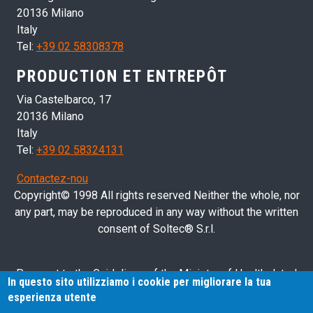
20136 Milano
Italy
Tel:
+39 02 58308378
PRODUCTION ET ENTREPÔT
Via Castelbarco, 17
20136 Milano
Italy
Tel:
+39 02 58324131
Contactez-nou
Copyright© 1998 All rights reserved Neither the whole, nor
any part, may be reproduced in any way without the written
consent of Soltec® S.r.l.
Pursuant to the Guidelines of the Ministry of Health dated
In questo sito utilizziamo i cookie per migliorare la tua
28/03/2013 related to health advertising concerning medical
esperienza utente
devices, in vitro diagnostic medical devices and medical-