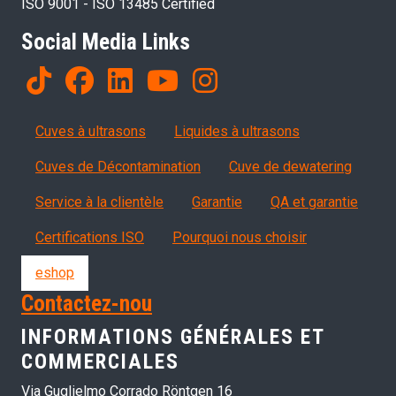
ISO 9001 - ISO 13485 Certified
Social Media Links
Products
Cuves à ultrasons
Liquides à ultrasons
Cuves de Décontamination
Cuve de dewatering
Servizi, garanzia, QA
Service à la clientèle
Garantie
QA et garantie
Certifications ISO
Pourquoi nous choisir
eshop
Contactez-nou
INFORMATIONS GÉNÉRALES ET
COMMERCIALES
Via Guglielmo Corrado Röntgen 16