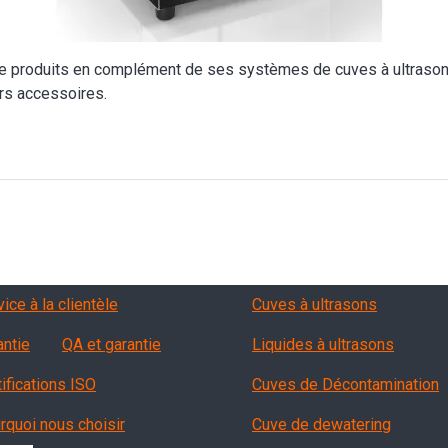
produits en complément de ses systèmes de cuves à ultrasons
ers accessoires.
vizi, garanzia, QA
Products
ice à la clientèle
Cuves à ultrasons
antie
QA et garantie
Liquides à ultrasons
tifications ISO
Cuves de Décontamination
rquoi nous choisir
Cuve de dewatering