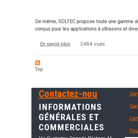
De même, SOLTEC propose toute une gamme de 
conçus pour les applications à ultrasons et div
sur Cuves à ultrasons SONICA
2464 vues
En savoir plus
Top
Ser
Contactez-nou
Serv
INFORMATIONS
Gar
GÉNÉRALES ET
Cer
COMMERCIALES
Pou