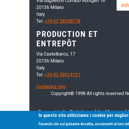
Via Guglielmo Corrado Röntgen 16
esh
20136 Milano
Italy
Tel:
+39 02 58308378
PRODUCTION ET
ENTREPÔT
Via Castelbarco, 17
20136 Milano
Italy
Tel:
+39 02 58324131
Contactez-nou
Copyright© 1998 All rights reserved Nei
Pursuant to the Guidelines of the Ministry of
In questo sito utilizziamo i cookie per miglio
devices and medical-surgical devices, we hereb
Facendo clic sul pulsante Accetta, acconsenti al loro uti