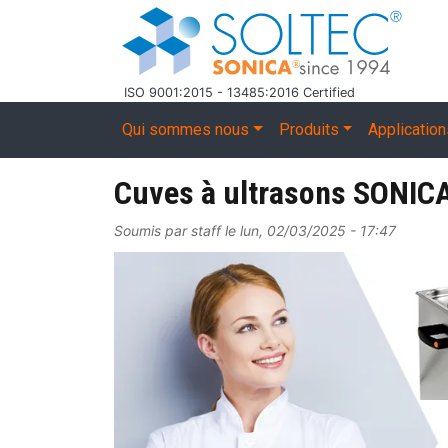
Aller au contenu principal
ISO 9001:2015 - 13485:2016 Certified
Main navigation
Qui sommes nous
Produits
Applicatio
Cuves à ultrasons SONIC
Soumis par
staff
le
lun, 02/03/2025 - 17:47
Image