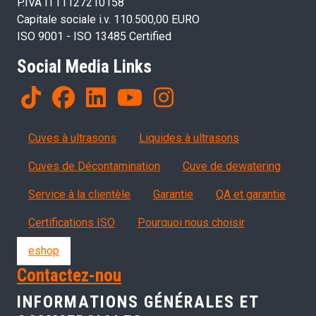
P.IVA IT11127210158
Capitale sociale i.v. 110.500,00 EURO
ISO 9001 - ISO 13485 Certified
Social Media Links
Products
Cuves à ultrasons
Liquides à ultrasons
Cuves de Décontamination
Cuve de dewatering
Servizi, garanzia, QA
Service à la clientèle
Garantie
QA et garantie
Certifications ISO
Pourquoi nous choisir
eshop
Contactez-nou
INFORMATIONS GÉNÉRALES ET