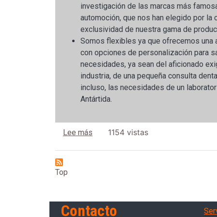
investigación de las marcas más famosa
automoción, que nos han elegido por la c
exclusividad de nuestra gama de produc
Somos flexibles ya que ofrecemos una 
con opciones de personalización para sa
necesidades, ya sean del aficionado exi
industria, de una pequeña consulta dental
incluso, las necesidades de un laborato
Antártida.
sobre Por qué elegirnos...
1154 vistas
Lee más
Top
Ser
Contacto
Serv