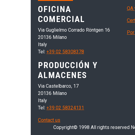
OFICINA
QA 
COMERCIAL
Cer
Via Guglielmo Corrado Röntgen 16
Por 
20136 Milano
Italy
Tel:
+39 02 58308378
PRODUCCIÓN Y
ALMACENES
Via Castelbarco, 17
20136 Milano
Italy
Tel:
+39 02 58324131
Contact us
Copyright© 1998 All rights reserved Nei