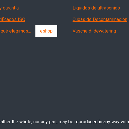
y garantía
Líquidos de ultrasonido
tificados ISO
Cubas de Decontaminación
qué elegirnos...
eshop
Vasche di dewatering
ther the whole, nor any part, may be reproduced in any way witho