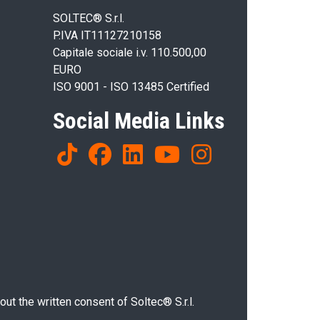
SOLTEC® S.r.l.
P.IVA IT11127210158
Capitale sociale i.v. 110.500,00
EURO
ISO 9001 - ISO 13485 Certified
Social Media Links
ut the written consent of Soltec® S.r.l.