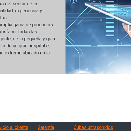
s del sector de la
alidad, experiencia y
tos.
amplia gama de productos
tisfacer todas las
gente, de la pequeña y gran
 o de un gran hospital e,
rio extremo ubicado en la
vizi, garanzia, QA
Products
icio al cliente
Garantía
Cubas ultrasonidos