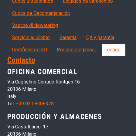
Cubas ultrasonidos
Líquidos de ultrasonido
Cubas de Decontaminación
Vasche di dewatering
Servizi, garanzia, QA
Servicio al cliente
Garantía
QA y garantía
Certificados ISO
Por qué elegirnos...
eshop
Contacto
OFICINA COMERCIAL
Via Guglielmo Corrado Röntgen 16
20136 Milano
Italy
Tel:
+39 02 58308378
PRODUCCIÓN Y ALMACENES
Via Castelbarco, 17
20136 Milano