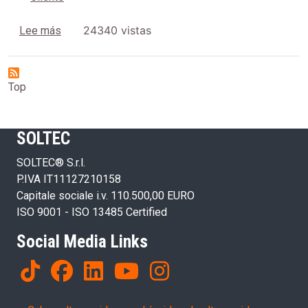
sobre Condiciones generales de venta y suministro
24340 vistas
Lee más
Top
SOLTEC
SOLTEC® S.r.l.
P.IVA IT11127210158
Capitale sociale i.v. 110.500,00 EURO
ISO 9001 - ISO 13485 Certified
Social Media Links
Products