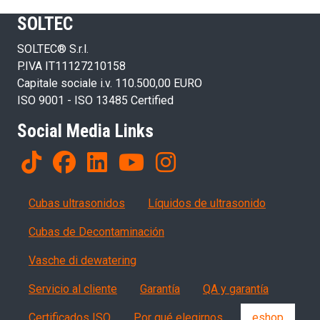
SOLTEC
SOLTEC® S.r.l.
P.IVA IT11127210158
Capitale sociale i.v. 110.500,00 EURO
ISO 9001 - ISO 13485 Certified
Social Media Links
Products
Cubas ultrasonidos
Líquidos de ultrasonido
Cubas de Decontaminación
Vasche di dewatering
Servizi, garanzia, QA
Servicio al cliente
Garantía
QA y garantía
Certificados ISO
Por qué elegirnos...
eshop