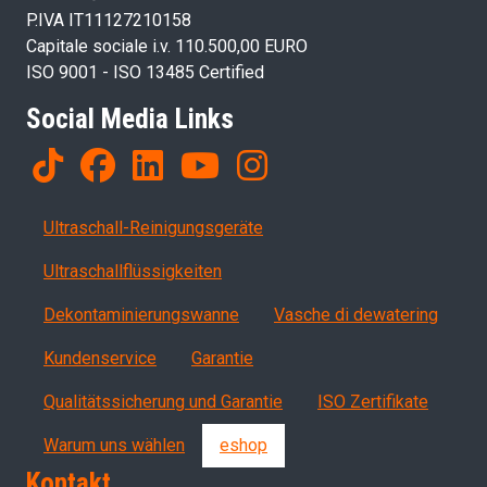
P.IVA IT11127210158
Capitale sociale i.v. 110.500,00 EURO
ISO 9001 - ISO 13485 Certified
Social Media Links
Products
Ultraschall-Reinigungsgeräte
Ultraschallflüssigkeiten
Dekontaminierungswanne
Vasche di dewatering
Servizi, garanzia, QA
Kundenservice
Garantie
Qualitätssicherung und Garantie
ISO Zertifikate
Warum uns wählen
eshop
Kontakt