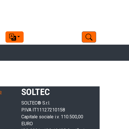
SOLTEC
e
SOLTEC® S.r.l.
P.IVA IT11127210158
Capitale sociale i.v. 110.500,00
EURO