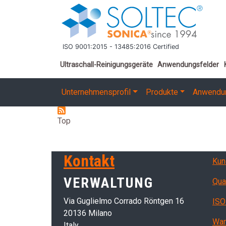
Direkt zum Inhalt
ISO 9001:2015 - 13485:2016 Certified
Important links
Ultraschall-Reinigungsgeräte
Anwendungsfelder
Main navigation
Unternehmensprofil
Produkte
Anwendu
Top
Ser
Kontakt
Kun
VERWALTUNG
Qua
Via Guglielmo Corrado Röntgen 16
ISO
20136 Milano
War
Italy