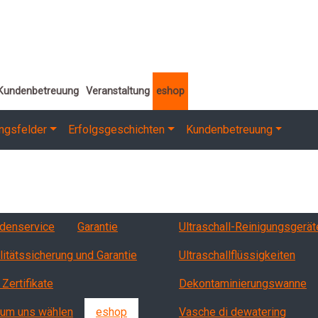
Kundenbetreuung
Veranstaltung
eshop
ngsfelder
Erfolgsgeschichten
Kundenbetreuung
vizi, garanzia, QA
Products
denservice
Garantie
Ultraschall-Reinigungsgerät
litätssicherung und Garantie
Ultraschallflüssigkeiten
 Zertifikate
Dekontaminierungswanne
um uns wählen
eshop
Vasche di dewatering