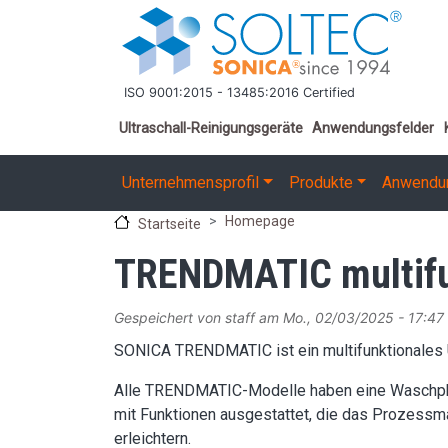
Direkt zum Inhalt
ISO 9001:2015 - 13485:2016 Certified
Important links
Ultraschall-Reinigungsgeräte
Anwendungsfelder
Main navigation
Unternehmensprofil
Produkte
Anwendu
Homepage
Startseite
TRENDMATIC multifun
Gespeichert von
staff
am
Mo., 02/03/2025 - 17:47
SONICA TRENDMATIC ist ein multifunktionales Ul
Alle TRENDMATIC-Modelle haben eine Waschphas
mit Funktionen ausgestattet, die das Prozessma
erleichtern.