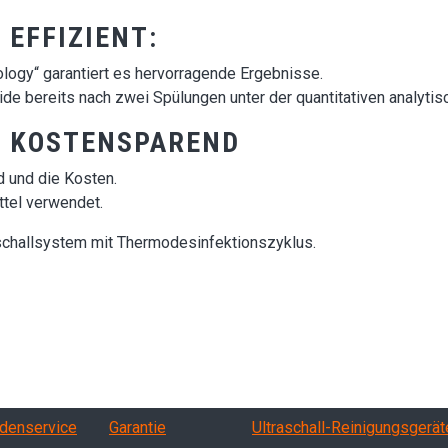
 EFFIZIENT:
logy“ garantiert es hervorragende Ergebnisse.
de bereits nach zwei Spülungen unter der quantitativen analyt
T KOSTENSPAREND
 und die Kosten.
tel verwendet.
challsystem mit Thermodesinfektionszyklus.
vizi, garanzia, QA
Products
denservice
Garantie
Ultraschall-Reinigungsgerät