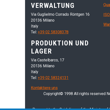
VERWALTUNG
Qua
Via Guglielmo Corrado Röntgen 16
ISO
20136 Milano
War
Italy
Tel:
+39 02 58308378
PRODUKTION UND
LAGER
Via Castelbarco, 17
20136 Milano
Italy
Tel:
+39 02 58324131
Kontaktiere uns
Copyright© 1998 All rights reserved Nei
Pursuant to the Guidelines of the Ministry of