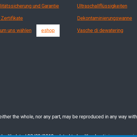
litätssicherung und Garantie
Ultraschallflüssigkeiten
 Zertifikate
Dekontaminierungswanne
um uns wählen
eshop
Vasche di dewatering
ther the whole, nor any part, may be reproduced in any way witho
 Health dated 28/03/2013 related to health advertising concernin