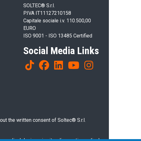
SOLTEC® S.r.l.
P.IVA IT11127210158
Capitale sociale i.v. 110.500,00
EURO
ISO 9001 - ISO 13485 Certified
Social Media Links
ut the written consent of Soltec® S.r.l.
g medical devices, in vitro diagnostic medical