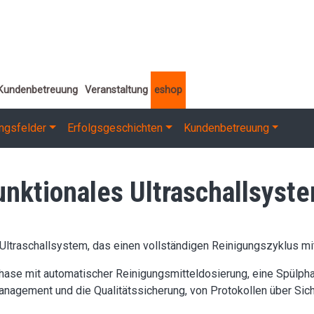
Kundenbetreuung
Veranstaltung
eshop
ngsfelder
Erfolgsgeschichten
Kundenbetreuung
ktionales Ultraschallsyst
traschallsystem, das einen vollständigen Reinigungszyklus mit 
e mit automatischer Reinigungsmitteldosierung, eine Spülphas
nagement und die Qualitätssicherung, von Protokollen über Sich