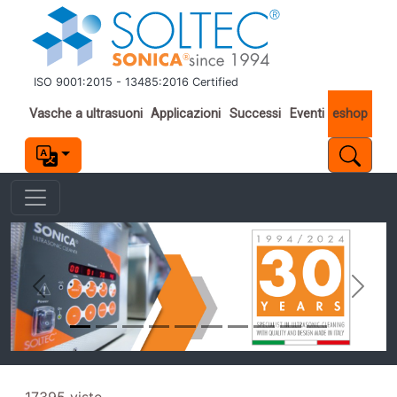
Salta al contenuto principale
ISO 9001:2015 - 13485:2016 Certified
Important links
Vasche a ultrasuoni
Applicazioni
Successi
Eventi
eshop
Previous
Next