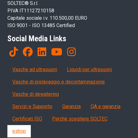
SOLTEC® S.r.l.
P.IVA IT11127210158
Capitale sociale i.v. 110.500,00 EURO
ISO 9001 - ISO 13485 Certified
Social Media Links
Products
Vasche ad ultrasuoni
Liquidi per ultrasuoni
Vasche di prelavaggio e decontaminazione
Vasche di dewatering
Servizi, garanzia, QA
Servizi e Supporto
Garanzia
QA e garanzia
Certificati ISO
Perchè scegliere SOLTEC
eshop