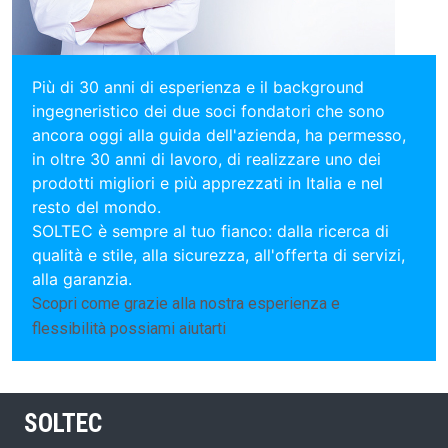
Più di 30 anni di esperienza e il background
ingegneristico dei due soci fondatori che sono
ancora oggi alla guida dell'azienda, ha permesso,
in oltre 30 anni di lavoro, di realizzare uno dei
prodotti migliori e più apprezzati in Italia e nel
resto del mondo.
SOLTEC è sempre al tuo fianco: dalla ricerca di
qualità e stile, alla sicurezza, all'offerta di servizi,
alla garanzia.
Scopri come grazie alla nostra esperienza e
flessibilità possiami aiutarti
SOLTEC