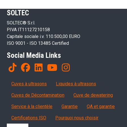
SOLTEC
SOLTEC® S.r.l.
P.IVA IT11127210158
Capitale sociale i.v. 110.500,00 EURO
ISO 9001 - ISO 13485 Certified
Social Media Links
Products
Cuves à ultrasons
Liquides à ultrasons
Cuves de Décontamination
Cuve de dewatering
Servizi, garanzia, QA
Service à la clientèle
Garantie
QA et garantie
Certifications ISO
Pourquoi nous choisir