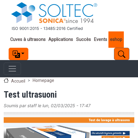
Aller au contenu principal
ISO 9001:2015 - 13485:2016 Certified
Important links
Cuves à ultrasons
Applications
Succès
Events
eshop
Homepage
Accueil
Test ultrasuoni
Soumis par
staff
le
lun, 02/03/2025 - 17:47
Image